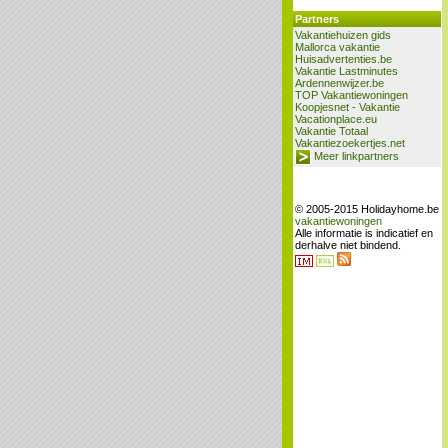
Partners
Vakantiehuizen gids
Mallorca vakantie
Huisadvertenties.be
Vakantie Lastminutes
Ardennenwijzer.be
TOP Vakantiewoningen
Koopjesnet - Vakantie
Vacationplace.eu
Vakantie Totaal
Vakantiezoekertjes.net
Meer linkpartners
© 2005-2015 Holidayhome.be
vakantiewoningen
Alle informatie is indicatief en
derhalve niet bindend.