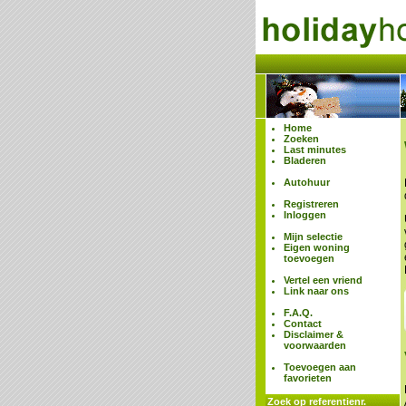
Home
Zoeken
Last minutes
Bladeren
Autohuur
Registreren
Inloggen
Mijn selectie
Eigen woning
toevoegen
Vertel een vriend
Link naar ons
F.A.Q.
Contact
Disclaimer &
voorwaarden
Toevoegen aan
favorieten
Zoek op referentienr.