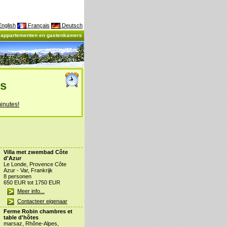
nglish
Français
Deutsch
, appartementen en gastenkamers
es
inutes!
Villa met zwembad Côte
d'Azur
Le Londe, Provence Côte
Azur - Var, Frankrijk
8 personen
650 EUR tot 1750 EUR
Meer info...
Contacteer eigenaar
Ferme Robin chambres et
table d'hôtes
marsaz, Rhône-Alpes,