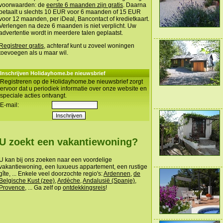
voorwaarden: de
eerste 6 maanden zijn gratis
. Daarna
betaalt u slechts 10 EUR voor 6 maanden of 15 EUR
voor 12 maanden, per iDeal, Bancontact of kredietkaart.
Verlengen na deze 6 maanden is niet verplicht. Uw
advertentie wordt in meerdere talen geplaatst.
Registreer gratis
, achteraf kunt u zoveel woningen
toevoegen als u maar wil.
Inschrijven Holidayhome.be nieuwsbrief
Registreren op de Holidayhome.be nieuwsbrief zorgt
ervoor dat u periodiek informatie over onze website en
speciale acties ontvangt.
E-mail:
U zoekt een vakantiewoning?
U kan bij ons zoeken naar een voordelige
vakantiewoning, een luxueus appartement, een rustige
gîte, ... Enkele veel doorzochte regio's:
Ardennen
,
de
Belgische Kust (zee)
,
Ardèche
,
Andalusië (Spanje)
,
Provence
, ... Ga zelf op
ontdekkingsreis
!