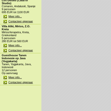
Los Dioses (Casa of
Studio)
Comares, Andalusië, Spanje
9 personen
695 EUR tot 1100 EUR
Meer info...
Contacteer eigenaar
Villa Aliki, Mirtos, Z.O.
Kreta
Mirtos/Ierapetra, Kreta,
Griekenland
5 personen
280 EUR tot 560 EUR
Meer info...
Contacteer eigenaar
Guesthouse Tanen
Indonesie op Java
(Yogjakarta)
Tanen, Yogjakarta, Java,
Indonesië
12 personen
Op aanvraag
Meer info...
Contacteer eigenaar