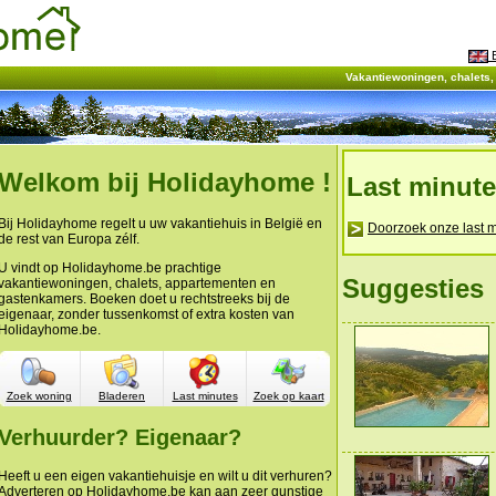
E
Vakantiewoningen, chalets
Welkom bij Holidayhome !
Last minut
Bij Holidayhome regelt u uw vakantiehuis in België en
Doorzoek onze last m
de rest van Europa zélf.
U vindt op Holidayhome.be prachtige
Suggesties
vakantiewoningen, chalets, appartementen en
gastenkamers. Boeken doet u rechtstreeks bij de
eigenaar, zonder tussenkomst of extra kosten van
Holidayhome.be.
Zoek woning
Bladeren
Last minutes
Zoek op kaart
Verhuurder? Eigenaar?
Heeft u een eigen vakantiehuisje en wilt u dit verhuren?
Adverteren op Holidayhome.be kan aan zeer gunstige