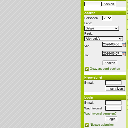
Zoeken
Personen:
Land:
Regio:
Van:
Tot:
Geavanceerd zoeken
Nieuwsbrief
E-mail:
Login
E-mail:
Wachtwoord:
Wachtwoord vergeten?
Nieuwe gebruiker