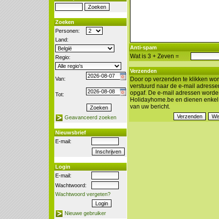
Zoeken
Personen:
Land:
Anti-spam
Wat is 3 + Zeven =
Regio:
Verzenden
Van:
Door op verzenden te klikken wor
verstuurd naar de e-mail adresse
opgaf. De e-mail adressen worde
Tot:
Holidayhome.be en dienen enkel 
van uw bericht.
Geavanceerd zoeken
Nieuwsbrief
E-mail:
Login
E-mail:
Wachtwoord:
Wachtwoord vergeten?
Nieuwe gebruiker