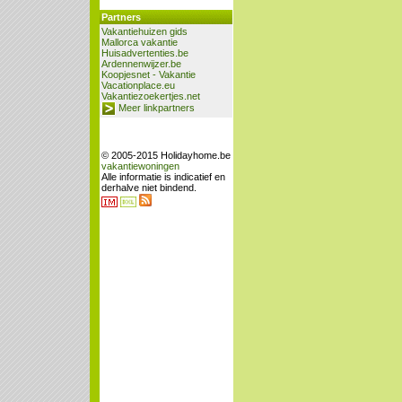
Partners
Vakantiehuizen gids
Mallorca vakantie
Huisadvertenties.be
Ardennenwijzer.be
Koopjesnet - Vakantie
Vacationplace.eu
Vakantiezoekertjes.net
Meer linkpartners
© 2005-2015 Holidayhome.be
vakantiewoningen
Alle informatie is indicatief en
derhalve niet bindend.