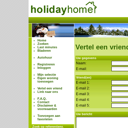
Home
Zoeken
Vertel een vrien
Last minutes
Bladeren
Autohuur
Uw gegevens
Naam:
Registreren
Inloggen
E-mail:
Mijn selectie
Vriend(en)
Eigen woning
toevoegen
E-mail 1:
E-mail 2:
Vertel een vriend
Link naar ons
E-mail 3:
F.A.Q.
E-mail 4:
Contact
E-mail 5:
Disclaimer &
voorwaarden
Uw bericht
Toevoegen aan
favorieten
Zoek op referentienr.