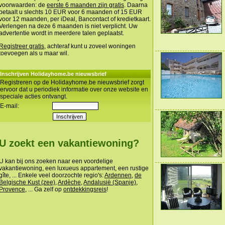
voorwaarden: de
eerste 6 maanden zijn gratis
. Daarna
betaalt u slechts 10 EUR voor 6 maanden of 15 EUR
voor 12 maanden, per iDeal, Bancontact of kredietkaart.
Verlengen na deze 6 maanden is niet verplicht. Uw
advertentie wordt in meerdere talen geplaatst.
Registreer gratis
, achteraf kunt u zoveel woningen
toevoegen als u maar wil.
Inschrijven Holidayhome.be nieuwsbrief
Registreren op de Holidayhome.be nieuwsbrief zorgt
ervoor dat u periodiek informatie over onze website en
speciale acties ontvangt.
E-mail:
U zoekt een vakantiewoning?
U kan bij ons zoeken naar een voordelige
vakantiewoning, een luxueus appartement, een rustige
gîte, ... Enkele veel doorzochte regio's:
Ardennen
,
de
Belgische Kust (zee)
,
Ardèche
,
Andalusië (Spanje)
,
Provence
, ... Ga zelf op
ontdekkingsreis
!