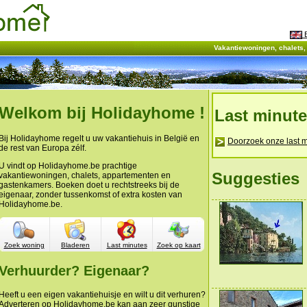
E
Vakantiewoningen, chalets
Welkom bij Holidayhome !
Last minut
Bij Holidayhome regelt u uw vakantiehuis in België en
Doorzoek onze last m
de rest van Europa zélf.
U vindt op Holidayhome.be prachtige
Suggesties
vakantiewoningen, chalets, appartementen en
gastenkamers. Boeken doet u rechtstreeks bij de
eigenaar, zonder tussenkomst of extra kosten van
Holidayhome.be.
Zoek woning
Bladeren
Last minutes
Zoek op kaart
Verhuurder? Eigenaar?
Heeft u een eigen vakantiehuisje en wilt u dit verhuren?
Adverteren op Holidayhome.be kan aan zeer gunstige