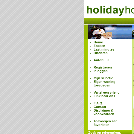
Home
Zoeken
Last minutes
Bladeren
Autohuur
Registreren
Inloggen
Mijn selectie
Eigen woning
toevoegen
Vertel een vriend
Link naar ons
F.A.Q.
Contact
Disclaimer &
voorwaarden
Toevoegen aan
favorieten
Zoek op referentienr.