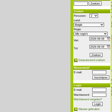
Zoeken
Personen:
Land:
Regio:
Van:
Tot:
Geavanceerd zoeken
Nieuwsbrief
E-mail:
Login
E-mail:
Wachtwoord:
Wachtwoord vergeten?
Nieuwe gebruiker