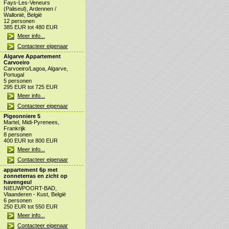
Fays-Les-Veneurs
(Paliseul), Ardennen /
Wallonië, België
12 personen
385 EUR tot 480 EUR
Meer info...
Contacteer eigenaar
Algarve Appartement
Carvoeiro
Carvoeiro/Lagoa, Algarve,
Portugal
5 personen
295 EUR tot 725 EUR
Meer info...
Contacteer eigenaar
Pigeonniere 5
Martel, Midi-Pyrenees,
Frankrijk
8 personen
400 EUR tot 800 EUR
Meer info...
Contacteer eigenaar
appartement 6p met
zonneterras en zicht op
havengeul
NIEUWPOORT-BAD,
Vlaanderen - Kust, België
6 personen
250 EUR tot 550 EUR
Meer info...
Contacteer eigenaar