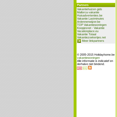
Partners
Vakantiehuizen gids
Mallorca vakantie
Huisadvertenties.be
Vakantie Lastminutes
Ardennenwijzer.be
TOP Vakantiewoningen
Koopjesnet - Vakantie
Vacationplace.eu
Vakantie Totaal
Vakantiezoekertjes.net
Meer linkpartners
© 2005-2015 Holidayhome.be
vakantiewoningen
Alle informatie is indicatief en
derhalve niet bindend.