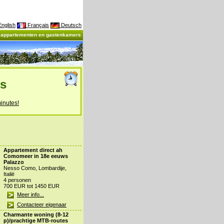
nglish
Français
Deutsch
, appartementen en gastenkamers
es
inutes!
Appartement direct ah
Comomeer in 18e eeuws
Palazzo
Nesso Como, Lombardije,
Italië
4 personen
700 EUR tot 1450 EUR
Meer info...
Contacteer eigenaar
Charmante woning (8-12
p)/prachtige MTB-routes