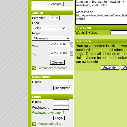
Zoeken
Personen:
Land:
Anti-spam
Wat is 1 + Zes =
Regio:
Verzenden
Van:
Door op verzenden te klikken wor
verstuurd naar de e-mail adresse
opgaf. De e-mail adressen worde
Tot:
Holidayhome.be en dienen enkel 
van uw bericht.
Geavanceerd zoeken
Nieuwsbrief
E-mail:
Login
E-mail:
Wachtwoord:
Wachtwoord vergeten?
Nieuwe gebruiker