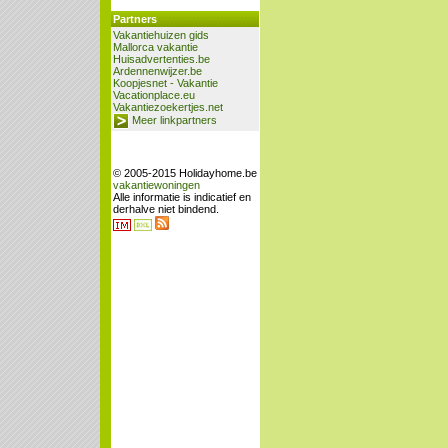
Partners
Vakantiehuizen gids
Mallorca vakantie
Huisadvertenties.be
Ardennenwijzer.be
Koopjesnet - Vakantie
Vacationplace.eu
Vakantiezoekertjes.net
Meer linkpartners
© 2005-2015 Holidayhome.be
vakantiewoningen
Alle informatie is indicatief en
derhalve niet bindend.