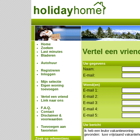
Home
Zoeken
Vertel een vrien
Last minutes
Bladeren
Autohuur
Uw gegevens
Naam:
Registreren
Inloggen
E-mail:
Mijn selectie
Vriend(en)
Eigen woning
toevoegen
E-mail 1:
E-mail 2:
Vertel een vriend
Link naar ons
E-mail 3:
F.A.Q.
E-mail 4:
Contact
E-mail 5:
Disclaimer &
voorwaarden
Uw bericht
Toevoegen aan
favorieten
Zoek op referentienr.