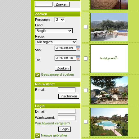
Zoeken
Personen:
Land:
Regio:
Van:
Tot:
Geavanceerd zoeken
Nieuwsbrief
E-mail:
Login
E-mail:
Wachtwoord:
Wachtwoord vergeten?
Nieuwe gebruiker