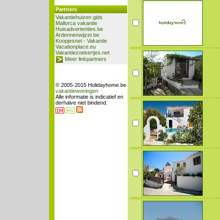
Partners
Vakantiehuizen gids
Mallorca vakantie
Huisadvertenties.be
Ardennenwijzer.be
Koopjesnet - Vakantie
Vacationplace.eu
Vakantiezoekertjes.net
Meer linkpartners
© 2005-2015 Holidayhome.be
vakantiewoningen
Alle informatie is indicatief en
derhalve niet bindend.