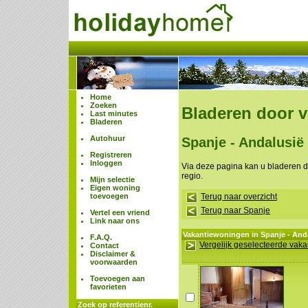
Home
Zoeken
Bladeren door 
Last minutes
Bladeren
Autohuur
Spanje - Andalusië
Registreren
Inloggen
Via deze pagina kan u bladeren 
regio.
Mijn selectie
Eigen woning
toevoegen
Terug naar overzicht
Terug naar Spanje
Vertel een vriend
Link naar ons
Vakantiewoningen in Spanje - And
F.A.Q.
Vergelijk geselecteerde vak
Contact
Disclaimer &
voorwaarden
Toevoegen aan
favorieten
Zoek op referentienr.