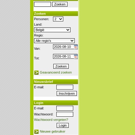
Zoeken
Personen:
Land:
Regio:
Van:
Tot:
Geavanceerd zoeken
Nieuwsbrief
E-mail:
Login
E-mail:
Wachtwoord:
Wachtwoord vergeten?
Nieuwe gebruiker