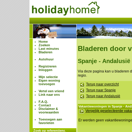
Home
Zoeken
Bladeren door 
Last minutes
Bladeren
Autohuur
Spanje - Andalusië
Registreren
Inloggen
Via deze pagina kan u bladeren 
regio.
Mijn selectie
Eigen woning
toevoegen
Terug naar overzicht
Terug naar Spanje
Vertel een vriend
Link naar ons
Terug naar Andalusië
F.A.Q.
Contact
Vakantiewoningen in Spanje - Anda
Disclaimer &
Vergelijk geselecteerde vak
voorwaarden
Toevoegen aan
Er werden geen vakantiewoning
favorieten
Zoek op referentienr.