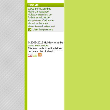
Partners
Vakantiehuizen gids
Mallorca vakantie
Huisadvertenties.be
Ardennenwijzer.be
Koopjesnet - Vakantie
Vacationplace.eu
Vakantiezoekertjes.net
Meer linkpartners
© 2005-2015 Holidayhome.be
vakantiewoningen
Alle informatie is indicatief en
derhalve niet bindend.