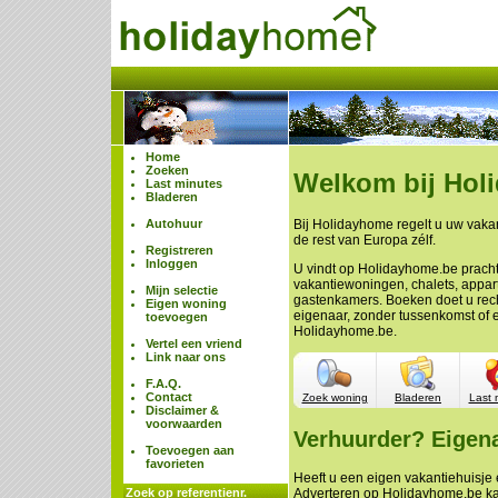
Home
Zoeken
Welkom bij Hol
Last minutes
Bladeren
Autohuur
Bij Holidayhome regelt u uw vakan
de rest van Europa zélf.
Registreren
Inloggen
U vindt op Holidayhome.be prach
vakantiewoningen, chalets, appa
Mijn selectie
gastenkamers. Boeken doet u rech
Eigen woning
eigenaar, zonder tussenkomst of 
toevoegen
Holidayhome.be.
Vertel een vriend
Link naar ons
F.A.Q.
Contact
Zoek woning
Bladeren
Last 
Disclaimer &
voorwaarden
Verhuurder? Eigen
Toevoegen aan
favorieten
Heeft u een eigen vakantiehuisje e
Zoek op referentienr.
Adverteren op Holidayhome.be ka