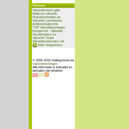
Partners
Vakantiehuizen gids
Mallorca vakantie
Huisadvertenties.be
Vakantie Lastminutes
Ardennenwijzer.be
TOP Vakantiewoningen
Koopjesnet - Vakantie
Vacationplace.eu
Vakantie Totaal
Vakantiezoekertjes.net
Meer linkpartners
© 2005-2015 Holidayhome.be
vakantiewoningen
Alle informatie is indicatief en
derhalve niet bindend.