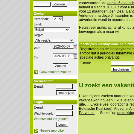
voorwaarden: de
eerste 6 maanden
betaalt u slechts 10 EUR voor 6
voor 12 maanden, per iDeal, Banco
Zoeken
Verlengen na deze 6 maanden is n
Personen:
advertentie wordt in meerdere tal
Land:
Registreer gratis
, achteraf kunt u
toevoegen als u maar wil.
Regio:
Inschrijven Holidayhome.be nieuw
Van:
Registreren op de Holidayhome.b
ervoor dat u periodiek informatie
speciale acties ontvangt.
Tot:
E-mail:
Geavanceerd zoeken
Nieuwsbrief
U zoekt een vakan
E-mail:
U kan bij ons zoeken naar een vo
vakantiewoning, een luxueus appa
Login
gîte, ... Enkele veel doorzochte re
E-mail:
Belgische Kust (zee)
,
Ardèche
,
An
Provence
, ... Ga zelf op
ontdekkin
Wachtwoord:
Wachtwoord vergeten?
Nieuwe gebruiker