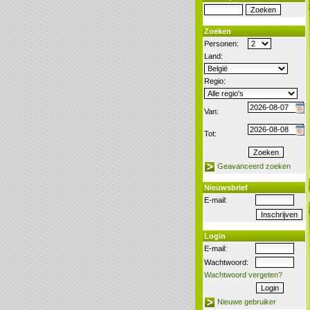
Zoeken
Personen:
Land:
Regio:
Van:
Tot:
Geavanceerd zoeken
Nieuwsbrief
E-mail:
Login
E-mail:
Wachtwoord:
Wachtwoord vergeten?
Nieuwe gebruiker