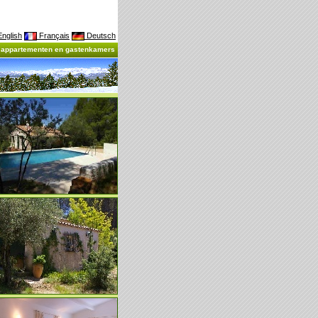
nglish
Français
Deutsch
, appartementen en gastenkamers