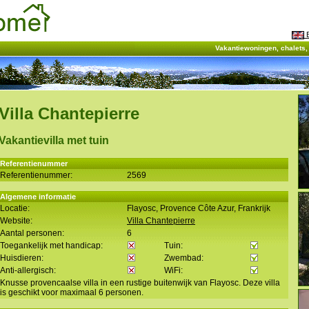
E
Vakantiewoningen, chalets
Villa Chantepierre
Vakantievilla met tuin
Referentienummer
Referentienummer:
2569
Algemene informatie
Locatie:
Flayosc, Provence Côte Azur, Frankrijk
Website:
Villa Chantepierre
Aantal personen:
6
Toegankelijk met handicap:
Tuin:
Huisdieren:
Zwembad:
Anti-allergisch:
WiFi:
Knusse provencaalse villa in een rustige buitenwijk van Flayosc. Deze villa
is geschikt voor maximaal 6 personen.