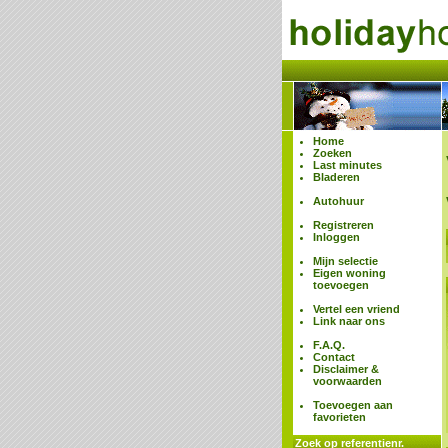
Home
Zoeken
Last minutes
Bladeren
Autohuur
Registreren
Inloggen
Mijn selectie
Eigen woning
toevoegen
Vertel een vriend
Link naar ons
F.A.Q.
Contact
Disclaimer &
voorwaarden
Toevoegen aan
favorieten
Zoek op referentienr.