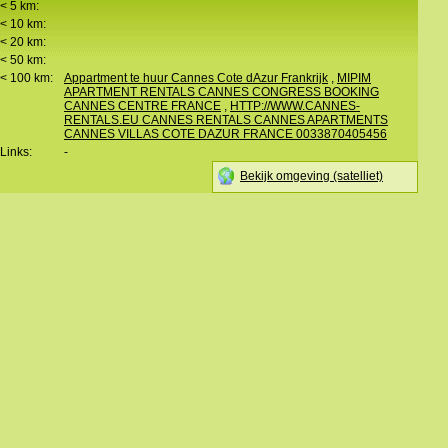
< 5 km:
< 10 km:
< 20 km:
< 50 km:
< 100 km:
Appartment te huur Cannes Cote dAzur Frankrijk
,
MIPIM
APARTMENT RENTALS CANNES CONGRESS BOOKING
CANNES CENTRE FRANCE
,
HTTP://WWW.CANNES-
RENTALS.EU CANNES RENTALS CANNES APARTMENTS
CANNES VILLAS COTE DAZUR FRANCE 0033870405456
Links:
-
Bekijk omgeving (satelliet)