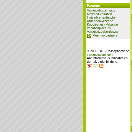
Partners
Vakantiehuizen gids
Mallorca vakantie
Huisadvertenties.be
Ardennenwijzer.be
Koopjesnet - Vakantie
Vacationplace.eu
Vakantiezoekertjes.net
Meer linkpartners
© 2005-2015 Holidayhome.be
vakantiewoningen
Alle informatie is indicatief en
derhalve niet bindend.