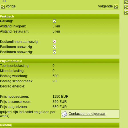
31
vorige
volgende
Praktisch
Parking:
Afstand inkopen:
5 km
Afstand restaurant:
5 km
Keukenlinnen aanwezig:
Badlinnen aanwezig:
Bedlinnen aanwezig:
Prijsinformatie
Toeristenbelasting:
0
Milieubelasting:
0
Bedrag waarborg:
500
Bedrag schoonmaak:
90
Bedrag energie:
Prijs hoogseizoen:
1150 EUR
Prijs tussenseizoen:
850 EUR
Prijs laagseizoen:
650 EUR
(prijzen zijn indicatief en gelden per
Contacteer de eigenaar
week)
Dichtbij