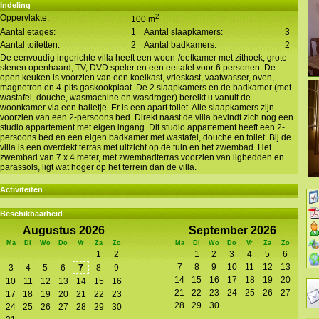
Indeling
2
Oppervlakte:
100 m
Aantal etages:
1
Aantal slaapkamers:
3
Aantal toiletten:
2
Aantal badkamers:
2
De eenvoudig ingerichte villa heeft een woon-/eetkamer met zithoek, grote
stenen openhaard, TV, DVD speler en een eettafel voor 6 personen. De
open keuken is voorzien van een koelkast, vrieskast, vaatwasser, oven,
magnetron en 4-pits gaskookplaat. De 2 slaapkamers en de badkamer (met
wastafel, douche, wasmachine en wasdroger) bereikt u vanuit de
woonkamer via een halletje. Er is een apart toilet. Alle slaapkamers zijn
voorzien van een 2-persoons bed. Direkt naast de villa bevindt zich nog een
studio appartement met eigen ingang. Dit studio appartement heeft een 2-
persoons bed en een eigen badkamer met wastafel, douche en toilet. Bij de
villa is een overdekt terras met uitzicht op de tuin en het zwembad. Het
zwembad van 7 x 4 meter, met zwembadterras voorzien van ligbedden en
parassols, ligt wat hoger op het terrein dan de villa.
Activiteiten
Beschikbaarheid
Augustus 2026
September 2026
Ma
Di
Wo
Do
Vr
Za
Zo
Ma
Di
Wo
Do
Vr
Za
Zo
1
2
1
2
3
4
5
6
7
8
9
10
11
12
13
3
4
5
6
7
8
9
14
15
16
17
18
19
20
10
11
12
13
14
15
16
21
22
23
24
25
26
27
17
18
19
20
21
22
23
28
29
30
24
25
26
27
28
29
30