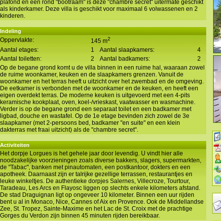
plafond en een rond "bootraam" is deze "chambre secret" uitermate geschikt
als kinderkamer. Deze villa is geschikt voor maximaal 6 volwassenen en 2
kinderen.
Indeling
2
Oppervlakte:
145 m
Aantal etages:
1
Aantal slaapkamers:
4
Aantal toiletten:
2
Aantal badkamers:
2
Op de begane grond komt u de villa binnen in een ruime hal, waaraan zowel
de ruime woonkamer, keuken en de slaapkamers grenzen. Vanuit de
woonkamer en het terras heeft u uitzicht over het zwembad en de omgeving.
De eetkamer is verbonden met de woonkamer en de keuken, en heeft een
eigen overdekt terras. De moderne keuken is uitgevoerd met een 4-pits
keramische kookplaat, oven, koel-/vrieskast, vaatwasser en wasmachine.
Verder is op de begane grond een separaat toilet en een badkamer met
ligbad, douche en wastafel. Op de 1e etage bevinden zich zowel de 3e
slaapkamer (met 2-persoons bed, badkamer "en suite" en een klein
dakterras met fraai uitzicht) als de "chambre secret".
Activiteiten
Het dorpje Lorgues is het gehele jaar door levendig. U vindt hier alle
noodzakelijke voorzieningen zoals diverse bakkers, slagers, supermarkten,
de "Tabac", banken met pinautomaten, een postkantoor, dokters en een
apotheek. Daarnaast zijn er talrijke gezellige terrassen, restaurantjes en
leuke winkeltjes. De authentieke dorpjes Salernes, Villecroze, Tourtour,
Taradeau, Les Arcs en Flayosc liggen op slechts enkele kilometers afstand.
De stad Draguignan ligt op ongeveer 10 kilometer. Binnen een uur rijden
bent u al in Monaco, Nice, Cannes of Aix en Provence. Ook de Middellandse
Zee, St. Tropez, Sainte-Maxime en het Lac de St. Croix met de prachtige
Gorges du Verdon zijn binnen 45 minuten rijden bereikbaar.