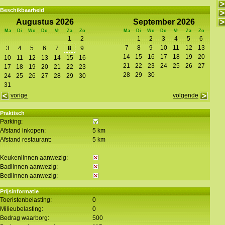
Beschikbaarheid
Augustus 2026
September 2026
Ma
Di
Wo
Do
Vr
Za
Zo
Ma
Di
Wo
Do
Vr
Za
Zo
1
2
1
2
3
4
5
6
7
8
9
10
11
12
13
3
4
5
6
7
8
9
14
15
16
17
18
19
20
10
11
12
13
14
15
16
21
22
23
24
25
26
27
17
18
19
20
21
22
23
28
29
30
24
25
26
27
28
29
30
31
vorige
volgende
Praktisch
Parking:
Afstand inkopen:
5 km
Afstand restaurant:
5 km
Keukenlinnen aanwezig:
Badlinnen aanwezig:
Bedlinnen aanwezig:
Prijsinformatie
Toeristenbelasting:
0
Milieubelasting:
0
Bedrag waarborg:
500