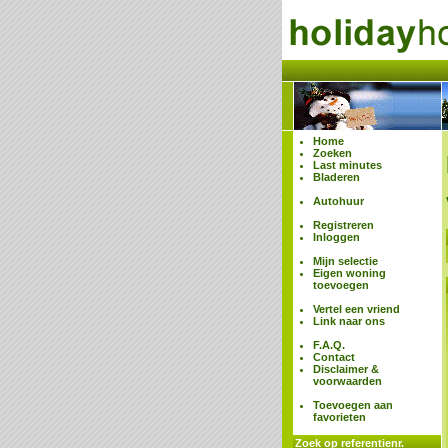
Home
Zoeken
Last minutes
Bladeren
Autohuur
Registreren
Inloggen
Mijn selectie
Eigen woning
toevoegen
Vertel een vriend
Link naar ons
F.A.Q.
Contact
Disclaimer &
voorwaarden
Toevoegen aan
favorieten
Zoek op referentienr.