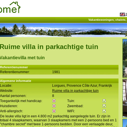
E
Vakantiewoningen, chalets
Ruime villa in parkachtige tuin
Vakantievilla met tuin
Referentienummer
Referentienummer:
1981
Algemene informatie
Locatie:
Lorgues, Provence Côte Azur, Frankrijk
Website:
Ruime villa in parkachtige tuin
Aantal personen:
8
Toegankelijk met handicap:
Tuin:
Huisdieren:
Zwembad:
Anti-allergisch:
WiFi:
De leuke villa ligt in een 4.800 m2 parkachtig aangelegde tuin. Er zijn in
totaal 4 slaapkamers, waarvan 3 slaapkamers met een 2-persoons bed en 1
"chambre secret" met twee 1-persoons bedden. Door een verlaagde deur,