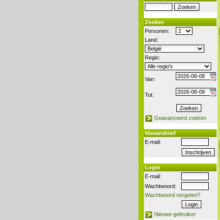
Zoeken
Personen:
Land:
Regio:
Van:
Tot:
Geavanceerd zoeken
Nieuwsbrief
E-mail:
Login
E-mail:
Wachtwoord:
Wachtwoord vergeten?
Nieuwe gebruiker