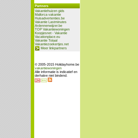
Partners
Vakantiehuizen gids
Mallorca vakantie
Huisadvertenties.be
Vakantie Lastminutes
Ardennenwijzer.be
TOP Vakantiewoningen
Koopjesnet - Vakantie
Vacationplace.eu
Vakantie Totaal
Vakantiezoekertjes.net
Meer linkpartners
© 2005-2015 Holidayhome.be
vakantiewoningen
Alle informatie is indicatief en
derhalve niet bindend.