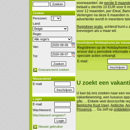
voorwaarden: de
eerste 6 maanden
betaalt u slechts 10 EUR voor 6
voor 12 maanden, per iDeal, Banco
Zoeken
Verlengen na deze 6 maanden is n
Personen:
advertentie wordt in meerdere tal
Land:
Registreer gratis
, achteraf kunt u
toevoegen als u maar wil.
Regio:
Inschrijven Holidayhome.be nieuw
Van:
Registreren op de Holidayhome.b
ervoor dat u periodiek informatie
speciale acties ontvangt.
Tot:
E-mail:
Geavanceerd zoeken
Nieuwsbrief
U zoekt een vakan
E-mail:
U kan bij ons zoeken naar een vo
vakantiewoning, een luxueus appa
Login
gîte, ... Enkele veel doorzochte re
E-mail:
Belgische Kust (zee)
,
Ardèche
,
An
Provence
, ... Ga zelf op
ontdekkin
Wachtwoord:
Wachtwoord vergeten?
Nieuwe gebruiker