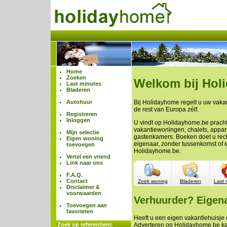
Home
Zoeken
Welkom bij Hol
Last minutes
Bladeren
Autohuur
Bij Holidayhome regelt u uw vakan
de rest van Europa zélf.
Registreren
Inloggen
U vindt op Holidayhome.be prach
vakantiewoningen, chalets, appa
Mijn selectie
gastenkamers. Boeken doet u rech
Eigen woning
eigenaar, zonder tussenkomst of 
toevoegen
Holidayhome.be.
Vertel een vriend
Link naar ons
F.A.Q.
Contact
Zoek woning
Bladeren
Last 
Disclaimer &
voorwaarden
Verhuurder? Eigen
Toevoegen aan
favorieten
Heeft u een eigen vakantiehuisje e
Zoek op referentienr.
Adverteren op Holidayhome.be ka