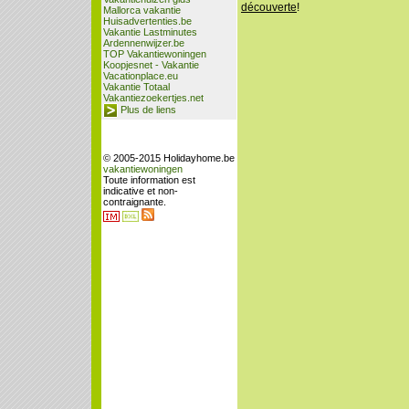
découverte
!
Mallorca vakantie
Huisadvertenties.be
Vakantie Lastminutes
Ardennenwijzer.be
TOP Vakantiewoningen
Koopjesnet - Vakantie
Vacationplace.eu
Vakantie Totaal
Vakantiezoekertjes.net
Plus de liens
© 2005-2015 Holidayhome.be
vakantiewoningen
Toute information est
indicative et non-
contraignante.