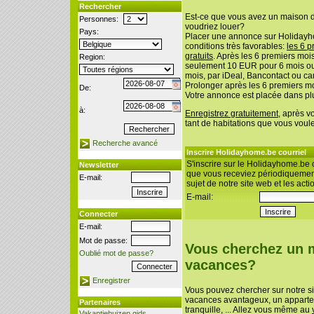
Rechercher
Est-ce que vous avez un maison 
Personnes:
voudriez louer?
Pays:
Placer une annonce sur Holidayh
conditions très favorables:
les 6 p
gratuits
. Après les 6 premiers mo
Region:
seulement 10 EUR pour 6 mois o
mois, par iDeal, Bancontact ou car
Prolonger après les 6 premiers mo
De:
Votre annonce est placée dans pl
à:
Enregistrez gratuitement
, après v
tant de habitations que vous voul
Recherche avancé
Inscrire Holidayhome.be courriel
S'inscrire sur le Holidayhome.be c
Newsletter
que vous receviez périodiquement
E-mail:
sujet de notre site web et les acti
E-mail:
Connecter
E-mail:
Mot de passe:
Vous cherchez un 
Oublié mot de passe?
vacances?
Enregistrer
Vous pouvez chercher sur notre s
vacances avantageux, un apparte
Partenaires
tranquille, ... Allez vous même au
Vakantiehuizen gids