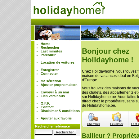
Home
Rechercher
Bonjour chez
Last minutes
Parcourir
Holidayhome !
Location de voitures
Enregistrer
Chez Holidayhome, vous touvez f
Connecter
maison de vacances idéal en Belgi
d'Europe.
Ma sélection
Ajouter propre maison
Vous trouvez des maisons de vac
Envoyer à un ami
des chalets, des appartements et
Lien vers nous
sur Holidayhome.be. Vous faites l
direct chez le propriétaire, sans 
Q.F.P.
de Holidayhome.be.
Contact
Disclaimer & conditions
Ajouter aux favoris
Chercher
Feuilleter
Last 
Rechercher référence
Bailleur ? Propriéta