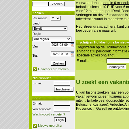
voorwaarden: de
eerste 6 maanden
betaalt u slechts 10 EUR voor 6
voor 12 maanden, per iDeal, Banco
Zoeken
Verlengen na deze 6 maanden is n
Personen:
advertentie wordt in meerdere tal
Land:
Registreer gratis
, achteraf kunt u
toevoegen als u maar wil.
Regio:
Inschrijven Holidayhome.be nieuw
Van:
Registreren op de Holidayhome.b
ervoor dat u periodiek informatie
speciale acties ontvangt.
Tot:
E-mail:
Geavanceerd zoeken
Nieuwsbrief
U zoekt een vakan
E-mail:
U kan bij ons zoeken naar een vo
vakantiewoning, een luxueus appa
Login
gîte, ... Enkele veel doorzochte re
E-mail:
Belgische Kust (zee)
,
Ardèche
,
An
Provence
, ... Ga zelf op
ontdekkin
Wachtwoord:
Wachtwoord vergeten?
Nieuwe gebruiker