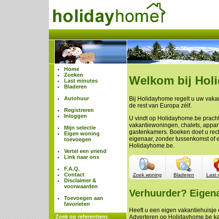
Home
Zoeken
Welkom bij Hol
Last minutes
Bladeren
Autohuur
Bij Holidayhome regelt u uw vakan
de rest van Europa zélf.
Registreren
Inloggen
U vindt op Holidayhome.be prach
vakantiewoningen, chalets, appa
Mijn selectie
gastenkamers. Boeken doet u rech
Eigen woning
eigenaar, zonder tussenkomst of 
toevoegen
Holidayhome.be.
Vertel een vriend
Link naar ons
F.A.Q.
Contact
Zoek woning
Bladeren
Last 
Disclaimer &
voorwaarden
Verhuurder? Eigen
Toevoegen aan
favorieten
Heeft u een eigen vakantiehuisje e
Zoek op referentienr.
Adverteren op Holidayhome.be ka