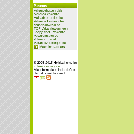
Partners
Vakantiehuizen gids
Mallorca vakantie
Huisadvertenties.be
Vakantie Lastminutes
Ardennenwijzer.be
TOP Vakantiewoningen
Koopjesnet - Vakantie
Vacationplace.eu
Vakantie Totaal
Vakantiezoekertjes.net
Meer linkpartners
© 2005-2015 Holidayhome.be
vakantiewoningen
Alle informatie is indicatief en
derhalve niet bindend.