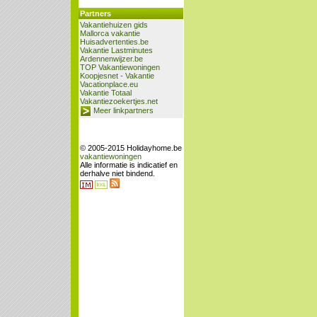
Partners
Vakantiehuizen gids
Mallorca vakantie
Huisadvertenties.be
Vakantie Lastminutes
Ardennenwijzer.be
TOP Vakantiewoningen
Koopjesnet - Vakantie
Vacationplace.eu
Vakantie Totaal
Vakantiezoekertjes.net
Meer linkpartners
© 2005-2015 Holidayhome.be
vakantiewoningen
Alle informatie is indicatief en
derhalve niet bindend.