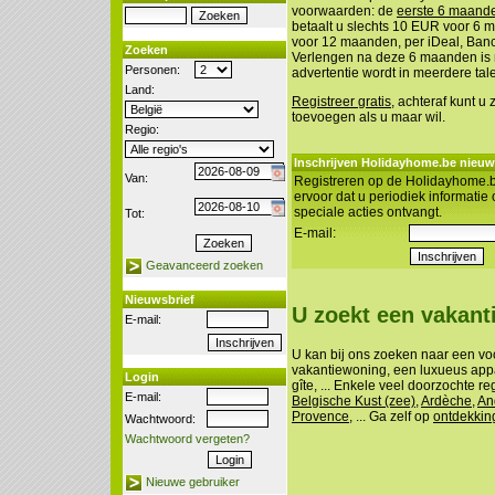
voorwaarden: de
eerste 6 maanden
betaalt u slechts 10 EUR voor 6
voor 12 maanden, per iDeal, Banco
Zoeken
Verlengen na deze 6 maanden is n
Personen:
advertentie wordt in meerdere tal
Land:
Registreer gratis
, achteraf kunt u
toevoegen als u maar wil.
Regio:
Inschrijven Holidayhome.be nieuw
Van:
Registreren op de Holidayhome.b
ervoor dat u periodiek informatie
speciale acties ontvangt.
Tot:
E-mail:
Geavanceerd zoeken
Nieuwsbrief
U zoekt een vakan
E-mail:
U kan bij ons zoeken naar een vo
vakantiewoning, een luxueus appa
Login
gîte, ... Enkele veel doorzochte re
E-mail:
Belgische Kust (zee)
,
Ardèche
,
An
Provence
, ... Ga zelf op
ontdekkin
Wachtwoord:
Wachtwoord vergeten?
Nieuwe gebruiker