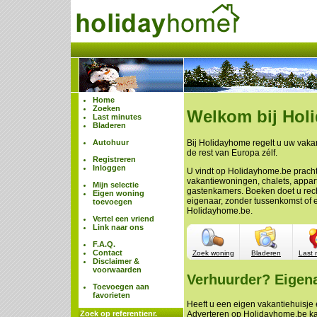
Home
Zoeken
Welkom bij Hol
Last minutes
Bladeren
Autohuur
Bij Holidayhome regelt u uw vakan
de rest van Europa zélf.
Registreren
Inloggen
U vindt op Holidayhome.be prach
vakantiewoningen, chalets, appa
Mijn selectie
gastenkamers. Boeken doet u rech
Eigen woning
eigenaar, zonder tussenkomst of 
toevoegen
Holidayhome.be.
Vertel een vriend
Link naar ons
F.A.Q.
Contact
Zoek woning
Bladeren
Last 
Disclaimer &
voorwaarden
Verhuurder? Eigen
Toevoegen aan
favorieten
Heeft u een eigen vakantiehuisje e
Zoek op referentienr.
Adverteren op Holidayhome.be ka