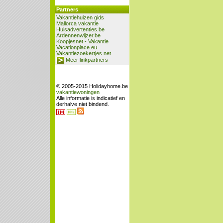
Partners
Vakantiehuizen gids
Mallorca vakantie
Huisadvertenties.be
Ardennenwijzer.be
Koopjesnet - Vakantie
Vacationplace.eu
Vakantiezoekertjes.net
Meer linkpartners
© 2005-2015 Holidayhome.be
vakantiewoningen
Alle informatie is indicatief en
derhalve niet bindend.