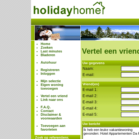
Home
Zoeken
Vertel een vrien
Last minutes
Bladeren
Autohuur
Uw gegevens
Naam:
Registreren
Inloggen
E-mail:
Mijn selectie
Vriend(en)
Eigen woning
toevoegen
E-mail 1:
E-mail 2:
Vertel een vriend
Link naar ons
E-mail 3:
F.A.Q.
E-mail 4:
Contact
E-mail 5:
Disclaimer &
voorwaarden
Uw bericht
Toevoegen aan
favorieten
Zoek op referentienr.