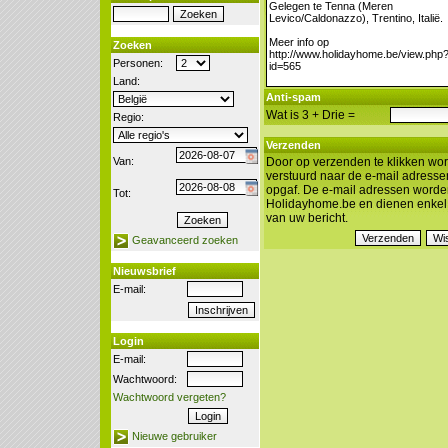
Zoeken
Personen:
Land:
Anti-spam
Wat is 3 + Drie =
Regio:
Verzenden
Van:
Door op verzenden te klikken wor
verstuurd naar de e-mail adresse
opgaf. De e-mail adressen worde
Tot:
Holidayhome.be en dienen enkel 
van uw bericht.
Geavanceerd zoeken
Nieuwsbrief
E-mail:
Login
E-mail:
Wachtwoord:
Wachtwoord vergeten?
Nieuwe gebruiker