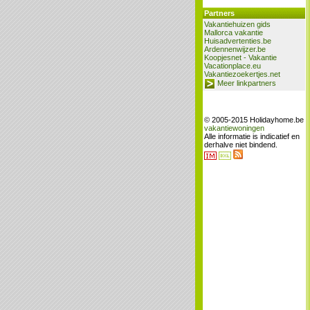
Partners
Vakantiehuizen gids
Mallorca vakantie
Huisadvertenties.be
Ardennenwijzer.be
Koopjesnet - Vakantie
Vacationplace.eu
Vakantiezoekertjes.net
Meer linkpartners
© 2005-2015 Holidayhome.be
vakantiewoningen
Alle informatie is indicatief en
derhalve niet bindend.