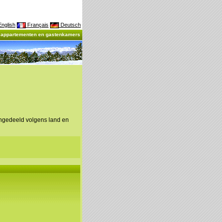
nglish
Français
Deutsch
, appartementen en gastenkamers
ingedeeld volgens land en