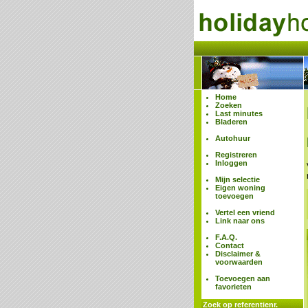
Home
Zoeken
Last minutes
Bladeren
Autohuur
Registreren
Inloggen
Mijn selectie
Eigen woning
toevoegen
Vertel een vriend
Link naar ons
F.A.Q.
Contact
Disclaimer &
voorwaarden
Toevoegen aan
favorieten
Zoek op referentienr.