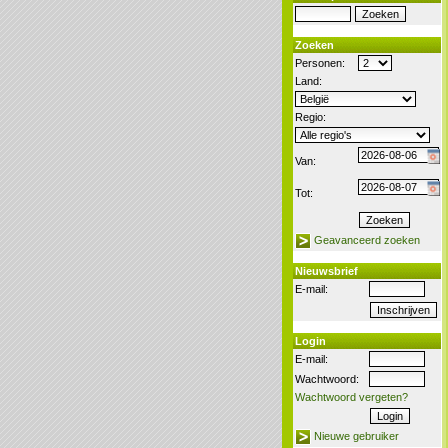
Zoeken
Personen:
Land:
Regio:
Van:
Tot:
Geavanceerd zoeken
Nieuwsbrief
E-mail:
Login
E-mail:
Wachtwoord:
Wachtwoord vergeten?
Nieuwe gebruiker