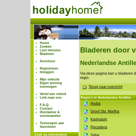
Home
Zoeken
Bladeren door 
Last minutes
Bladeren
Autohuur
Nederlandse Antill
Registreren
Inloggen
Via deze pagina kan u bladeren 
regio.
Mijn selectie
Eigen woning
toevoegen
Terug naar overzicht
Vertel een vriend
Link naar ons
Regio's in Nederlandse Antillen
Aruba
F.A.Q.
Contact
Groot Sta. Martha
Disclaimer &
voorwaarden
Kashutuin
Toevoegen aan
favorieten
Piscadera
Zoek op referentienr.
Saba