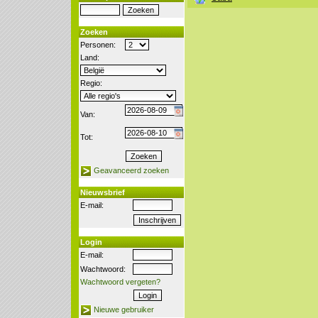
Zoeken
Personen:
Land:
Regio:
Van:
Tot:
Geavanceerd zoeken
Nieuwsbrief
E-mail:
Login
E-mail:
Wachtwoord:
Wachtwoord vergeten?
Nieuwe gebruiker