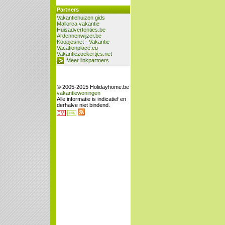
Partners
Vakantiehuizen gids
Mallorca vakantie
Huisadvertenties.be
Ardennenwijzer.be
Koopjesnet - Vakantie
Vacationplace.eu
Vakantiezoekertjes.net
Meer linkpartners
© 2005-2015 Holidayhome.be
vakantiewoningen
Alle informatie is indicatief en
derhalve niet bindend.