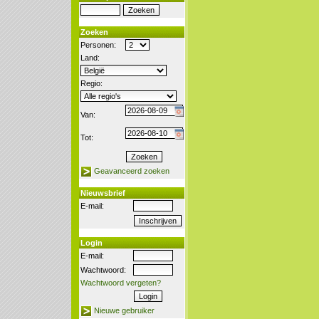
Zoeken
Personen:
Land:
Regio:
Van:
Tot:
Geavanceerd zoeken
Nieuwsbrief
E-mail:
Login
E-mail:
Wachtwoord:
Wachtwoord vergeten?
Nieuwe gebruiker