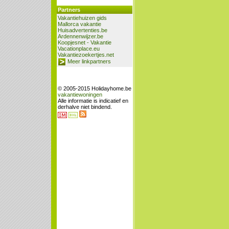
Partners
Vakantiehuizen gids
Mallorca vakantie
Huisadvertenties.be
Ardennenwijzer.be
Koopjesnet - Vakantie
Vacationplace.eu
Vakantiezoekertjes.net
Meer linkpartners
© 2005-2015 Holidayhome.be
vakantiewoningen
Alle informatie is indicatief en
derhalve niet bindend.