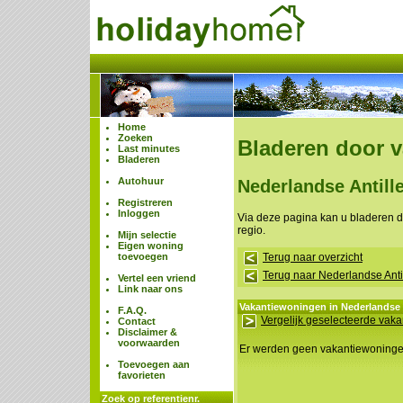
Home
Zoeken
Bladeren door 
Last minutes
Bladeren
Autohuur
Nederlandse Antille
Registreren
Inloggen
Via deze pagina kan u bladeren 
regio.
Mijn selectie
Eigen woning
toevoegen
Terug naar overzicht
Terug naar Nederlandse Anti
Vertel een vriend
Link naar ons
Vakantiewoningen in Nederlandse A
F.A.Q.
Vergelijk geselecteerde vak
Contact
Disclaimer &
voorwaarden
Er werden geen vakantiewoning
Toevoegen aan
favorieten
Zoek op referentienr.