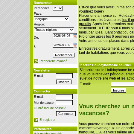
Rechercher
Est-ce que vous avez un maison 
Personnes:
voudriez louer?
Pays:
Placer une annonce sur Holidayh
conditions très favorables:
les 6 p
gratuits
. Après les 6 premiers mo
Region:
seulement 10 EUR pour 6 mois o
mois, par iDeal, Bancontact ou car
Prolonger après les 6 premiers mo
De:
Votre annonce est placée dans pl
à:
Enregistrez gratuitement
, après v
tant de habitations que vous voul
Recherche avancé
Inscrire Holidayhome.be courriel
S'inscrire sur le Holidayhome.be c
Newsletter
que vous receviez périodiquement
E-mail:
sujet de notre site web et les acti
E-mail:
Connecter
E-mail:
Mot de passe:
Vous cherchez un 
Oublié mot de passe?
vacances?
Enregistrer
Vous pouvez chercher sur notre s
vacances avantageux, un apparte
Partenaires
tranquille, ... Allez vous même au
Vakantiehuizen gids