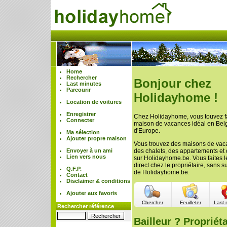
Home
Rechercher
Bonjour chez
Last minutes
Parcourir
Holidayhome !
Location de voitures
Enregistrer
Chez Holidayhome, vous touvez f
Connecter
maison de vacances idéal en Belgi
d'Europe.
Ma sélection
Ajouter propre maison
Vous trouvez des maisons de vac
Envoyer à un ami
des chalets, des appartements et
Lien vers nous
sur Holidayhome.be. Vous faites l
direct chez le propriétaire, sans 
Q.F.P.
de Holidayhome.be.
Contact
Disclaimer & conditions
Ajouter aux favoris
Chercher
Feuilleter
Last 
Rechercher référence
Bailleur ? Propriéta