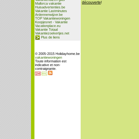
découverte
!
Mallorca vakantie
Huisadvertenties.be
Vakantie Lastminutes
Ardennenwijzer.be
TOP Vakantiewoningen
Koopjesnet - Vakantie
Vacationplace.eu
Vakantie Totaal
Vakantiezoekertjes.net
Plus de liens
© 2005-2015 Holidayhome.be
vakantiewoningen
Toute information est
indicative et non-
contraignante.