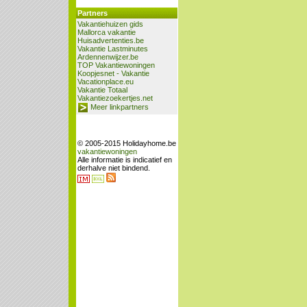
Partners
Vakantiehuizen gids
Mallorca vakantie
Huisadvertenties.be
Vakantie Lastminutes
Ardennenwijzer.be
TOP Vakantiewoningen
Koopjesnet - Vakantie
Vacationplace.eu
Vakantie Totaal
Vakantiezoekertjes.net
Meer linkpartners
© 2005-2015 Holidayhome.be
vakantiewoningen
Alle informatie is indicatief en
derhalve niet bindend.