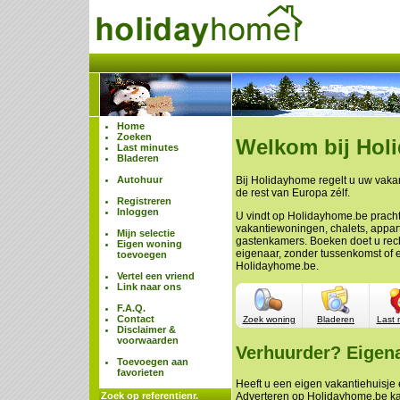
Home
Zoeken
Welkom bij Hol
Last minutes
Bladeren
Autohuur
Bij Holidayhome regelt u uw vakan
de rest van Europa zélf.
Registreren
Inloggen
U vindt op Holidayhome.be prach
vakantiewoningen, chalets, appa
Mijn selectie
gastenkamers. Boeken doet u rech
Eigen woning
eigenaar, zonder tussenkomst of 
toevoegen
Holidayhome.be.
Vertel een vriend
Link naar ons
F.A.Q.
Contact
Zoek woning
Bladeren
Last 
Disclaimer &
voorwaarden
Verhuurder? Eigen
Toevoegen aan
favorieten
Heeft u een eigen vakantiehuisje e
Zoek op referentienr.
Adverteren op Holidayhome.be ka