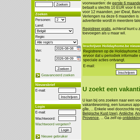
voorwaarden: de
eerste 6 maanden
betaalt u slechts 10 EUR voor 6
voor 12 maanden, per iDeal, Banco
Zoeken
Verlengen na deze 6 maanden is n
Personen:
advertentie wordt in meerdere tal
Land:
Registreer gratis
, achteraf kunt u
toevoegen als u maar wil.
Regio:
Inschrijven Holidayhome.be nieuw
Van:
Registreren op de Holidayhome.b
ervoor dat u periodiek informatie
speciale acties ontvangt.
Tot:
E-mail:
Geavanceerd zoeken
Nieuwsbrief
U zoekt een vakan
E-mail:
U kan bij ons zoeken naar een vo
vakantiewoning, een luxueus appa
Login
gîte, ... Enkele veel doorzochte re
E-mail:
Belgische Kust (zee)
,
Ardèche
,
An
Provence
, ... Ga zelf op
ontdekkin
Wachtwoord:
Wachtwoord vergeten?
Nieuwe gebruiker