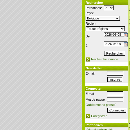
Rechercher
Personnes:
Pays:
Region:
De:
à:
Recherche avancé
Newsletter
E-mail:
Connecter
E-mail:
Mot de passe:
Oublié mot de passe?
Enregistrer
Partenaires
Vakantiehuizen gids