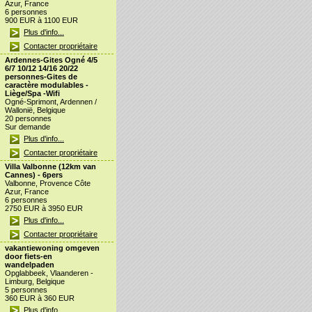
Azur, France
6 personnes
900 EUR à 1100 EUR
Plus d'info...
Contacter propriétaire
Ardennes-Gites Ogné 4/5
6/7 10/12 14/16 20/22
personnes-Gites de
caractère modulables -
Liège/Spa -Wifi
Ogné-Sprimont, Ardennen /
Wallonië, Belgique
20 personnes
Sur demande
Plus d'info...
Contacter propriétaire
Villa Valbonne (12km van
Cannes) - 6pers
Valbonne, Provence Côte
Azur, France
6 personnes
2750 EUR à 3950 EUR
Plus d'info...
Contacter propriétaire
vakantiewoning omgeven
door fiets-en
wandelpaden
Opglabbeek, Vlaanderen -
Limburg, Belgique
5 personnes
360 EUR à 360 EUR
Plus d'info...