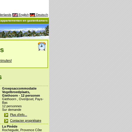
erlands
English
Deutsch
, appartementen en gastenkamers
es
minutes!
s
Groepsaccommodatie
Vogelbroedplaats,
Giethoorn - 12 personen
Giethoorn , Overijssel, Pays-
Bas
12 personnes
Sur demande
Plus d'info...
Contacter propriétaire
La Pinède
Rochegude, Provence Côte