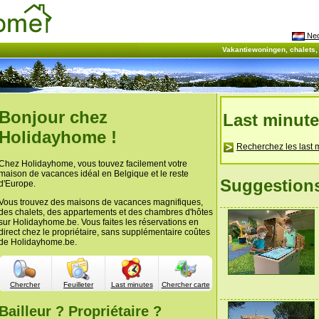
Ned
Vakantiewoningen, chalets
Bonjour chez
Last minut
Holidayhome !
Recherchez les last 
Chez Holidayhome, vous touvez facilement votre
maison de vacances idéal en Belgique et le reste
Suggestion
d'Europe.
Vous trouvez des maisons de vacances magnifiques,
des chalets, des appartements et des chambres d'hôtes
sur Holidayhome.be. Vous faites les réservations en
direct chez le propriétaire, sans supplémentaire coûtes
de Holidayhome.be.
Chercher
Feuilleter
Last minutes
Chercher carte
Bailleur ? Propriétaire ?