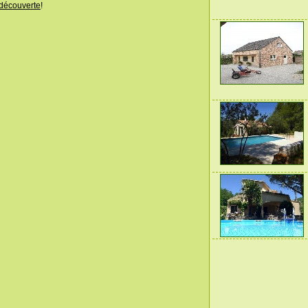
découverte
!