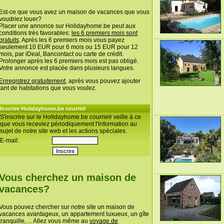
Est-ce que vous avez un maison de vacances que vous
voudriez louer?
Placer une annonce sur Holidayhome.be peut aux
conditions très favorables:
les 6 premiers mois sont
gratuits
. Après les 6 premiers mois vous payez
seulement 10 EUR pour 6 mois ou 15 EUR pour 12
mois, par iDeal, Bancontact ou carte de crédit.
Prolonger après les 6 premiers mois est pas obligé.
Votre annonce est placée dans plusieurs langues.
Enregistrez gratuitement
, après vous pouvez ajouter
tant de habitations que vous voulez.
Inscrire Holidayhome.be courriel
S'inscrire sur le Holidayhome.be courrielr veille à ce
que vous receviez périodiquement l'information au
sujet de notre site web et les actions spéciales.
E-mail:
Vous cherchez un maison de
vacances?
Vous pouvez chercher sur notre site un maison de
vacances avantageux, un appartement luxueux, un gîte
tranquille, ... Allez vous même au
voyage de