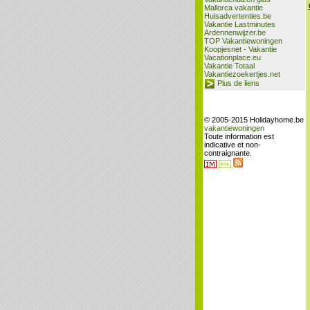
Mallorca vakantie
Huisadvertenties.be
Vakantie Lastminutes
Ardennenwijzer.be
TOP Vakantiewoningen
Koopjesnet - Vakantie
Vacationplace.eu
Vakantie Totaal
Vakantiezoekertjes.net
Plus de liens
© 2005-2015 Holidayhome.be
vakantiewoningen
Toute information est
indicative et non-
contraignante.