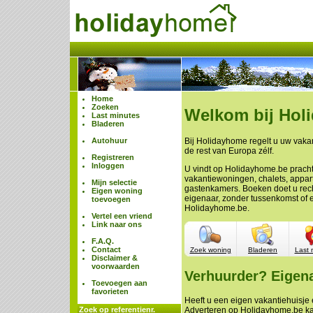
Home
Zoeken
Welkom bij Hol
Last minutes
Bladeren
Autohuur
Bij Holidayhome regelt u uw vakan
de rest van Europa zélf.
Registreren
Inloggen
U vindt op Holidayhome.be prach
vakantiewoningen, chalets, appa
Mijn selectie
gastenkamers. Boeken doet u rech
Eigen woning
eigenaar, zonder tussenkomst of 
toevoegen
Holidayhome.be.
Vertel een vriend
Link naar ons
F.A.Q.
Contact
Zoek woning
Bladeren
Last 
Disclaimer &
voorwaarden
Verhuurder? Eigen
Toevoegen aan
favorieten
Heeft u een eigen vakantiehuisje e
Zoek op referentienr.
Adverteren op Holidayhome.be ka