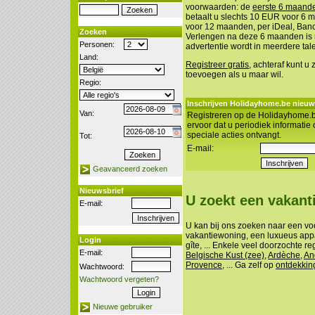
voorwaarden: de
eerste 6 maanden
betaalt u slechts 10 EUR voor 6
voor 12 maanden, per iDeal, Banco
Zoeken
Verlengen na deze 6 maanden is n
Personen:
advertentie wordt in meerdere tal
Land:
Registreer gratis
, achteraf kunt u
toevoegen als u maar wil.
Regio:
Inschrijven Holidayhome.be nieuw
Van:
Registreren op de Holidayhome.b
ervoor dat u periodiek informatie
speciale acties ontvangt.
Tot:
E-mail:
Geavanceerd zoeken
Nieuwsbrief
U zoekt een vakan
E-mail:
U kan bij ons zoeken naar een vo
vakantiewoning, een luxueus appa
Login
gîte, ... Enkele veel doorzochte re
E-mail:
Belgische Kust (zee)
,
Ardèche
,
An
Provence
, ... Ga zelf op
ontdekkin
Wachtwoord:
Wachtwoord vergeten?
Nieuwe gebruiker