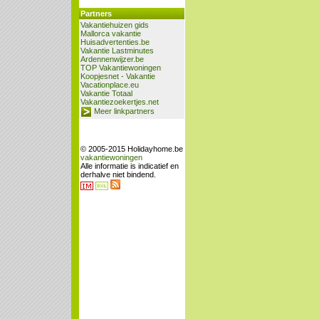
Partners
Vakantiehuizen gids
Mallorca vakantie
Huisadvertenties.be
Vakantie Lastminutes
Ardennenwijzer.be
TOP Vakantiewoningen
Koopjesnet - Vakantie
Vacationplace.eu
Vakantie Totaal
Vakantiezoekertjes.net
Meer linkpartners
© 2005-2015 Holidayhome.be
vakantiewoningen
Alle informatie is indicatief en
derhalve niet bindend.