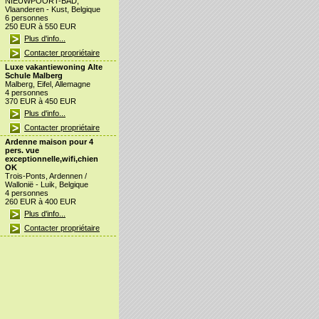
NIEUWPOORT-BAD,
Vlaanderen - Kust, Belgique
6 personnes
250 EUR à 550 EUR
Plus d'info...
Contacter propriétaire
Luxe vakantiewoning Alte
Schule Malberg
Malberg, Eifel, Allemagne
4 personnes
370 EUR à 450 EUR
Plus d'info...
Contacter propriétaire
Ardenne maison pour 4
pers. vue
exceptionnelle,wifi,chien
OK
Trois-Ponts, Ardennen /
Wallonië - Luik, Belgique
4 personnes
260 EUR à 400 EUR
Plus d'info...
Contacter propriétaire