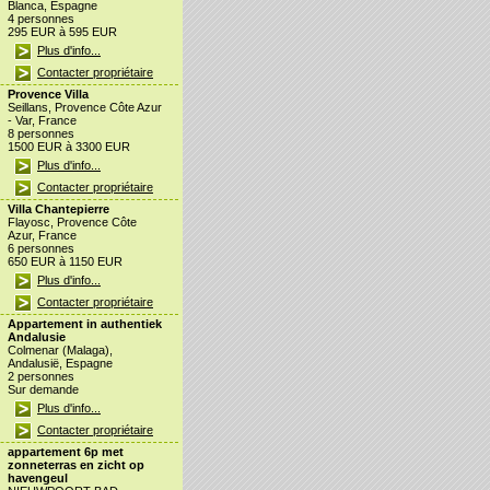
Blanca, Espagne
4 personnes
295 EUR à 595 EUR
Plus d'info...
Contacter propriétaire
Provence Villa
Seillans, Provence Côte Azur
- Var, France
8 personnes
1500 EUR à 3300 EUR
Plus d'info...
Contacter propriétaire
Villa Chantepierre
Flayosc, Provence Côte
Azur, France
6 personnes
650 EUR à 1150 EUR
Plus d'info...
Contacter propriétaire
Appartement in authentiek
Andalusie
Colmenar (Malaga),
Andalusië, Espagne
2 personnes
Sur demande
Plus d'info...
Contacter propriétaire
appartement 6p met
zonneterras en zicht op
havengeul