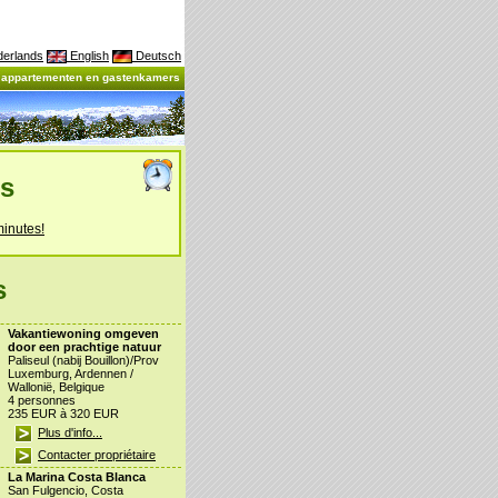
erlands
English
Deutsch
, appartementen en gastenkamers
es
minutes!
s
Vakantiewoning omgeven
door een prachtige natuur
Paliseul (nabij Bouillon)/Prov
Luxemburg, Ardennen /
Wallonië, Belgique
4 personnes
235 EUR à 320 EUR
Plus d'info...
Contacter propriétaire
La Marina Costa Blanca
San Fulgencio, Costa