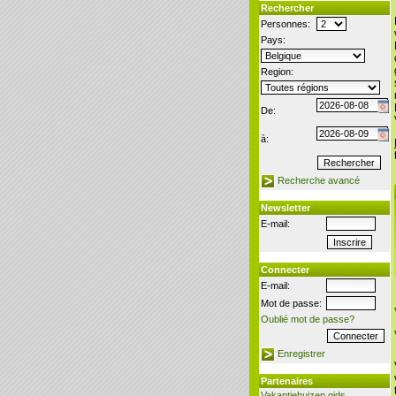
Rechercher
Personnes:
Pays:
Region:
De:
à:
Recherche avancé
Newsletter
E-mail:
Connecter
E-mail:
Mot de passe:
Oublié mot de passe?
Enregistrer
Partenaires
Vakantiehuizen gids