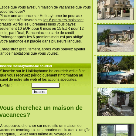
Est-ce que vous avez un maison de vacances que vous
voudriez louer?
Placer une annonce sur Holidayhome.be peut aux
conditions très favorables:
les 6 premiers mois sont
gratuits
. Après les 6 premiers mois vous payez
seulement 10 EUR pour 6 mois ou 15 EUR pour 12
mois, par iDeal, Bancontact ou carte de crédit.
Prolonger après les 6 premiers mois est pas obligé.
Votre annonce est placée dans plusieurs langues.
Enregistrez gratuitement
, après vous pouvez ajouter
tant de habitations que vous voulez.
Inscrire Holidayhome.be courriel
S'inscrire sur le Holidayhome.be courrielr veille à ce
que vous receviez périodiquement l'information au
sujet de notre site web et les actions spéciales.
E-mail:
Vous cherchez un maison de
vacances?
Vous pouvez chercher sur notre site un maison de
vacances avantageux, un appartement luxueux, un gîte
tranquille, ... Allez vous même au
voyage de