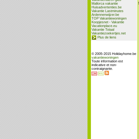
Mallorca vakantie
Huisadvertenties.be
Vakantie Lastminutes
Ardennenwijzer.be
TOP Vakantiewoningen
Koopjesnet - Vakantie
Vacationplace.eu
Vakantie Totaal
Vakantiezoekertjes.net
Plus de liens
© 2005-2015 Holidayhome.be
vakantiewoningen
Toute information est
indicative et non-
contraignante.