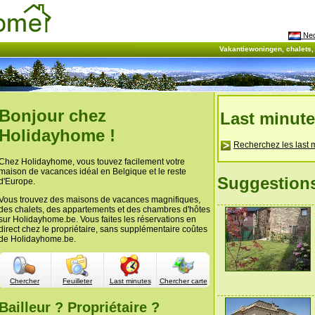
Ned
Vakantiewoningen, chalets
Bonjour chez
Last minut
Holidayhome !
Recherchez les last 
Chez Holidayhome, vous touvez facilement votre
maison de vacances idéal en Belgique et le reste
Suggestion
d'Europe.
Vous trouvez des maisons de vacances magnifiques,
des chalets, des appartements et des chambres d'hôtes
sur Holidayhome.be. Vous faites les réservations en
direct chez le propriétaire, sans supplémentaire coûtes
de Holidayhome.be.
Chercher
Feuilleter
Last minutes
Chercher carte
Bailleur ? Propriétaire ?