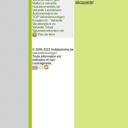
découverte
!
Mallorca vakantie
Huisadvertenties.be
Vakantie Lastminutes
Ardennenwijzer.be
TOP Vakantiewoningen
Koopjesnet - Vakantie
Vacationplace.eu
Vakantie Totaal
Vakantiezoekertjes.net
Plus de liens
© 2005-2015 Holidayhome.be
vakantiewoningen
Toute information est
indicative et non-
contraignante.