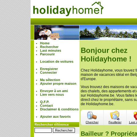
Home
Rechercher
Bonjour chez
Last minutes
Parcourir
Holidayhome !
Location de voitures
Enregistrer
Chez Holidayhome, vous touvez f
Connecter
maison de vacances idéal en Belgi
d'Europe.
Ma sélection
Ajouter propre maison
Vous trouvez des maisons de vac
Envoyer à un ami
des chalets, des appartements et
Lien vers nous
sur Holidayhome.be. Vous faites l
direct chez le propriétaire, sans 
Q.F.P.
de Holidayhome.be.
Contact
Disclaimer & conditions
Ajouter aux favoris
Chercher
Feuilleter
Last 
Rechercher référence
Bailleur ? Propriéta