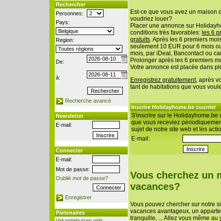
Rechercher
Est-ce que vous avez un maison 
Personnes:
voudriez louer?
Pays:
Placer une annonce sur Holidayh
conditions très favorables:
les 6 p
gratuits
. Après les 6 premiers mo
Region:
seulement 10 EUR pour 6 mois o
mois, par iDeal, Bancontact ou car
Prolonger après les 6 premiers mo
De:
Votre annonce est placée dans pl
à:
Enregistrez gratuitement
, après v
tant de habitations que vous voul
Recherche avancé
Inscrire Holidayhome.be courriel
S'inscrire sur le Holidayhome.be c
Newsletter
que vous receviez périodiquement
E-mail:
sujet de notre site web et les acti
E-mail:
Connecter
E-mail:
Mot de passe:
Vous cherchez un 
Oublié mot de passe?
vacances?
Enregistrer
Vous pouvez chercher sur notre s
vacances avantageux, un apparte
Partenaires
tranquille, ... Allez vous même au
Vakantiehuizen gids