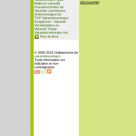
découverte
!
Mallorca vakantie
Huisadvertenties.be
Vakantie Lastminutes
Ardennenwijzer.be
TOP Vakantiewoningen
Koopjesnet - Vakantie
Vacationplace.eu
Vakantie Totaal
Vakantiezoekertjes.net
Plus de liens
© 2005-2015 Holidayhome.be
vakantiewoningen
Toute information est
indicative et non-
contraignante.