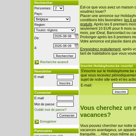
Rechercher
Est-ce que vous avez un maison 
Personnes:
voudriez louer?
Pays:
Placer une annonce sur Holidayh
conditions très favorables:
les 6 p
gratuits
. Après les 6 premiers mo
Region:
seulement 10 EUR pour 6 mois o
mois, par iDeal, Bancontact ou car
Prolonger après les 6 premiers mo
De:
Votre annonce est placée dans pl
à:
Enregistrez gratuitement
, après v
tant de habitations que vous voul
Recherche avancé
Inscrire Holidayhome.be courriel
S'inscrire sur le Holidayhome.be c
Newsletter
que vous receviez périodiquement
E-mail:
sujet de notre site web et les acti
E-mail:
Connecter
E-mail:
Mot de passe:
Vous cherchez un 
Oublié mot de passe?
vacances?
Enregistrer
Vous pouvez chercher sur notre s
vacances avantageux, un apparte
Partenaires
tranquille, ... Allez vous même au
Vakantiehuizen gids