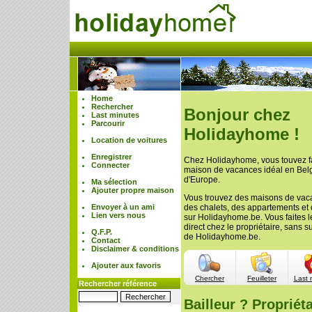
Home
Rechercher
Bonjour chez
Last minutes
Parcourir
Holidayhome !
Location de voitures
Enregistrer
Chez Holidayhome, vous touvez f
Connecter
maison de vacances idéal en Belgi
d'Europe.
Ma sélection
Ajouter propre maison
Vous trouvez des maisons de vac
Envoyer à un ami
des chalets, des appartements et
Lien vers nous
sur Holidayhome.be. Vous faites l
direct chez le propriétaire, sans 
Q.F.P.
de Holidayhome.be.
Contact
Disclaimer & conditions
Ajouter aux favoris
Chercher
Feuilleter
Last 
Rechercher référence
Bailleur ? Propriéta