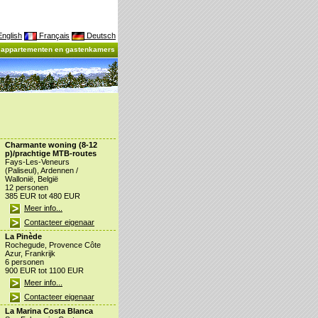
nglish
Français
Deutsch
, appartementen en gastenkamers
Charmante woning (8-12
p)/prachtige MTB-routes
Fays-Les-Veneurs
(Paliseul), Ardennen /
Wallonië, België
12 personen
385 EUR tot 480 EUR
Meer info...
Contacteer eigenaar
La Pinède
Rochegude, Provence Côte
Azur, Frankrijk
6 personen
900 EUR tot 1100 EUR
Meer info...
Contacteer eigenaar
La Marina Costa Blanca