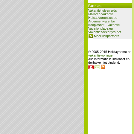
Partners
Vakantiehuizen gids
Mallorca vakantie
Huisadvertenties.be
Ardennenwijzer.be
Koopjesnet - Vakantie
Vacationplace.eu
Vakantiezoekertjes.net
Meer linkpartners
© 2005-2015 Holidayhome.be
vakantiewoningen
Alle informatie is indicatief en
derhalve niet bindend.