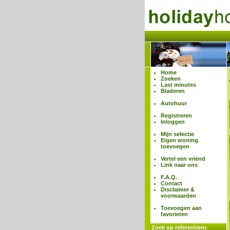
Home
Zoeken
Last minutes
Bladeren
Autohuur
Registreren
Inloggen
Mijn selectie
Eigen woning
toevoegen
Vertel een vriend
Link naar ons
F.A.Q.
Contact
Disclaimer &
voorwaarden
Toevoegen aan
favorieten
Zoek op referentienr.