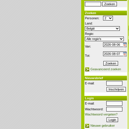
Zoeken
Personen:
Land:
Regio:
Van:
Tot:
Geavanceerd zoeken
Nieuwsbrief
E-mail:
Login
E-mail:
Wachtwoord:
Wachtwoord vergeten?
Nieuwe gebruiker