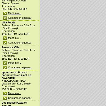
San Fulgencio, Costa
Blanca, Spanje
4 personen
295 EUR tot 595 EUR
Meer info...
Contacteer eigenaar
Villa Pétale
Seillans, Provence Côte Azur
- Var, Frankrijk
6 personen
1400 EUR tot 2250 EUR
Meer info...
Contacteer eigenaar
Provence Villa
Seillans, Provence Côte Azur
- Var, Frankrijk
8 personen
1500 EUR tot 3300 EUR
Meer info...
Contacteer eigenaar
appartement 6p met
zonneterras en zicht op
havengeul
NIEUWPOORT-BAD,
Vlaanderen - Kust, België
6 personen
250 EUR tot 550 EUR
Meer info...
Contacteer eigenaar
Los Dioses (Casa of
Studio)