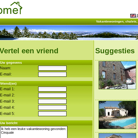
E
Vakantiewoningen, chalets
Vertel een vriend
Suggesties
Uw gegevens
Naam:
E-mail:
Vriend(en)
E-mail 1:
E-mail 2:
E-mail 3:
E-mail 4:
E-mail 5:
Uw bericht