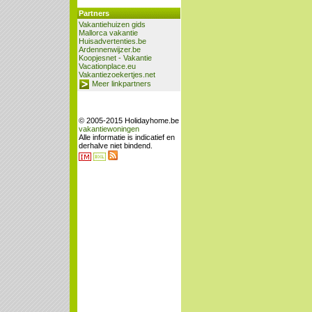
Partners
Vakantiehuizen gids
Mallorca vakantie
Huisadvertenties.be
Ardennenwijzer.be
Koopjesnet - Vakantie
Vacationplace.eu
Vakantiezoekertjes.net
Meer linkpartners
© 2005-2015 Holidayhome.be
vakantiewoningen
Alle informatie is indicatief en
derhalve niet bindend.