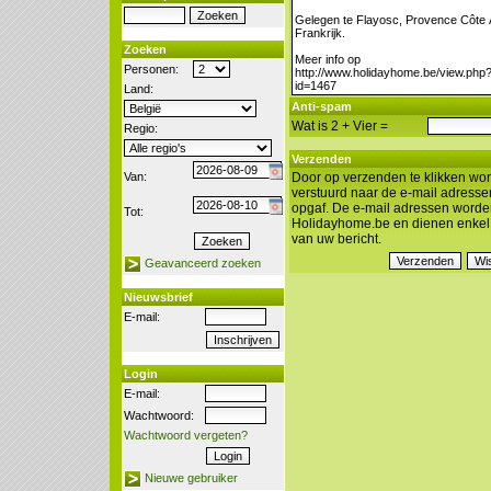
Zoeken
Personen:
Land:
Anti-spam
Wat is 2 + Vier =
Regio:
Verzenden
Van:
Door op verzenden te klikken wor
verstuurd naar de e-mail adresse
opgaf. De e-mail adressen worde
Tot:
Holidayhome.be en dienen enkel 
van uw bericht.
Geavanceerd zoeken
Nieuwsbrief
E-mail:
Login
E-mail:
Wachtwoord:
Wachtwoord vergeten?
Nieuwe gebruiker