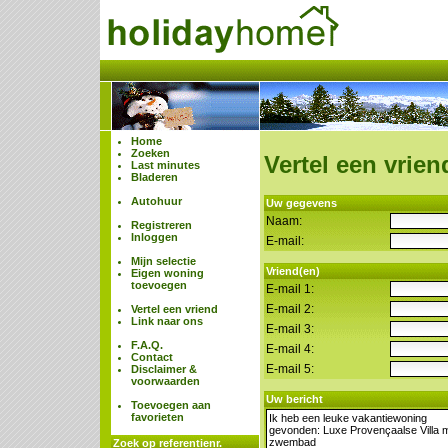
Home
Zoeken
Vertel een vrien
Last minutes
Bladeren
Autohuur
Uw gegevens
Naam:
Registreren
Inloggen
E-mail:
Mijn selectie
Vriend(en)
Eigen woning
toevoegen
E-mail 1:
E-mail 2:
Vertel een vriend
Link naar ons
E-mail 3:
F.A.Q.
E-mail 4:
Contact
E-mail 5:
Disclaimer &
voorwaarden
Uw bericht
Toevoegen aan
favorieten
Zoek op referentienr.