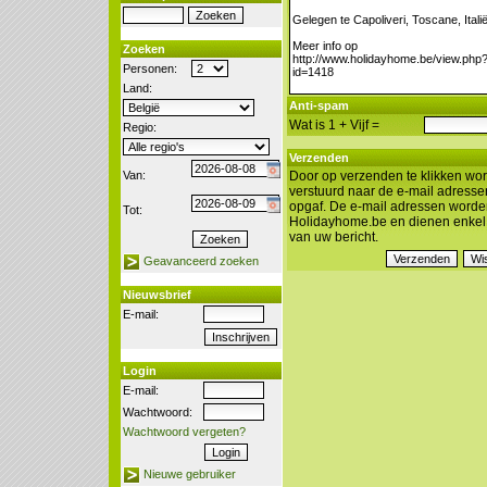
Zoeken
Personen:
Land:
Anti-spam
Wat is 1 + Vijf =
Regio:
Verzenden
Van:
Door op verzenden te klikken wor
verstuurd naar de e-mail adresse
opgaf. De e-mail adressen worde
Tot:
Holidayhome.be en dienen enkel 
van uw bericht.
Geavanceerd zoeken
Nieuwsbrief
E-mail:
Login
E-mail:
Wachtwoord:
Wachtwoord vergeten?
Nieuwe gebruiker