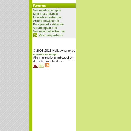
Partners
Vakantiehuizen gids
Mallorca vakantie
Huisadvertenties.be
Ardennenwijzer.be
Koopjesnet - Vakantie
Vacationplace.eu
Vakantiezoekertjes.net
Meer linkpartners
© 2005-2015 Holidayhome.be
vakantiewoningen
Alle informatie is indicatief en
derhalve niet bindend.