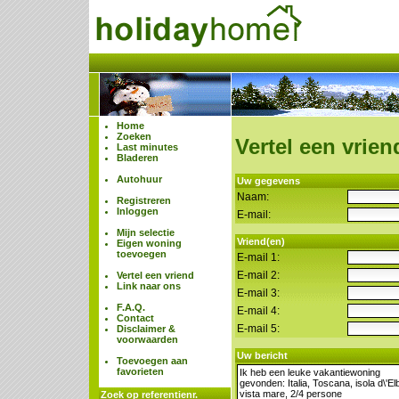
Home
Zoeken
Vertel een vrien
Last minutes
Bladeren
Autohuur
Uw gegevens
Naam:
Registreren
Inloggen
E-mail:
Mijn selectie
Vriend(en)
Eigen woning
toevoegen
E-mail 1:
E-mail 2:
Vertel een vriend
Link naar ons
E-mail 3:
F.A.Q.
E-mail 4:
Contact
E-mail 5:
Disclaimer &
voorwaarden
Uw bericht
Toevoegen aan
favorieten
Zoek op referentienr.