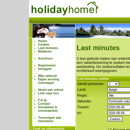
Home
Zoeken
Last minutes
Last minutes
Bladeren
Autohuur
U kan gebruik maken van onderst
een vakantiewoning te zoeken met
Registreren
aanbieding. De zoekresultaten w
Inloggen
rechterkant weergegeven.
Mijn selectie
Last minutes zoeken
Eigen woning
toevoegen
Aantal personen:
Land:
Vertel een vriend
Link naar ons
Regio:
F.A.Q.
Vakantie:
Contact
Tussen:
Disclaimer &
voorwaarden
en:
Toevoegen aan
favorieten
Zoek op referentienr.