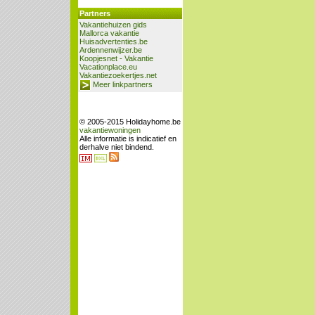
Partners
Vakantiehuizen gids
Mallorca vakantie
Huisadvertenties.be
Ardennenwijzer.be
Koopjesnet - Vakantie
Vacationplace.eu
Vakantiezoekertjes.net
Meer linkpartners
© 2005-2015 Holidayhome.be
vakantiewoningen
Alle informatie is indicatief en
derhalve niet bindend.