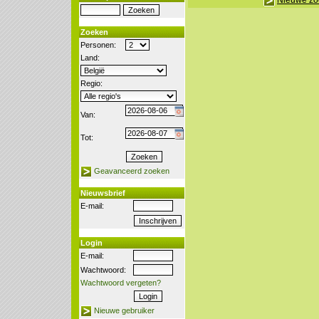
Nieuwe zo
Zoeken
Personen:
Land:
Regio:
Van:
Tot:
Geavanceerd zoeken
Nieuwsbrief
E-mail:
Login
E-mail:
Wachtwoord:
Wachtwoord vergeten?
Nieuwe gebruiker