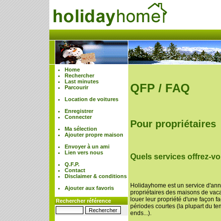
Home
Rechercher
Last minutes
QFP / FAQ
Parcourir
Location de voitures
Enregistrer
Connecter
Pour propriétaires
Ma sélection
Ajouter propre maison
Envoyer à un ami
Lien vers nous
Quels services offrez-v
Q.F.P.
Contact
Disclaimer & conditions
Holidayhome est un service d'an
Ajouter aux favoris
propriétaires des maisons de vac
louer leur propriété d'une façon f
Rechercher référence
périodes courtes (la plupart du 
ends...).