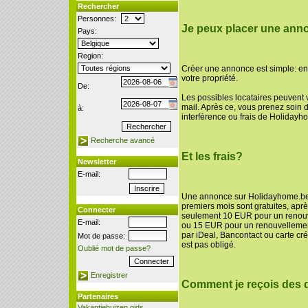
Rechercher
Personnes:
Je peux placer une ann
Pays:
Region:
Créer une annonce est simple: enr
votre propriété.
De:
Les possibles locataires peuvent 
mail. Après ce, vous prenez soin d
à:
interférence ou frais de Holidayh
Recherche avancé
Et les frais?
Newsletter
E-mail:
Une annonce sur Holidayhome.be e
premiers mois sont gratuites, après
Connecter
seulement 10 EUR pour un renou
E-mail:
ou 15 EUR pour un renouvelleme
par iDeal, Bancontact ou carte cr
Mot de passe:
est pas obligé.
Oublié mot de passe?
Enregistrer
Comment je reçois des
Partenaires
Vakantiehuizen gids