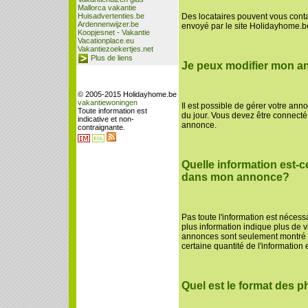
Mallorca vakantie
Huisadvertenties.be
Des locataires pouvent vous conta
Ardennenwijzer.be
envoyé par le site Holidayhome.b
Koopjesnet - Vakantie
Vacationplace.eu
Vakantiezoekertjes.net
Plus de liens
Je peux modifier mon 
© 2005-2015 Holidayhome.be
vakantiewoningen
Il est possible de gérer votre an
Toute information est
du jour. Vous devez être connecté
indicative et non-
annonce.
contraignante.
Quelle information est-c
dans mon annonce?
Pas toute l'information est néces
plus information indique plus de v
annonces sont seulement montré s
certaine quantité de l'information 
Quel est le format des 