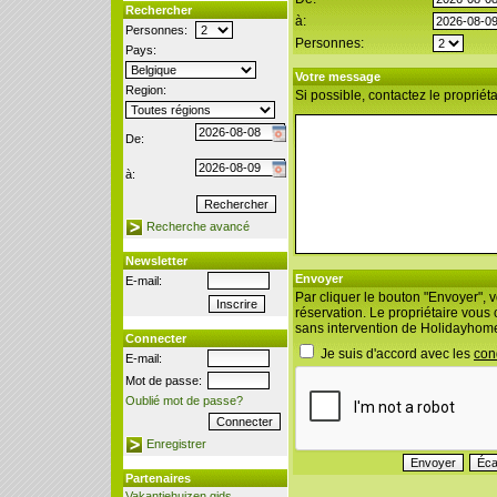
Rechercher
à:
Personnes:
Personnes:
Pays:
Votre message
Region:
Si possible, contactez le propriéta
De:
à:
Recherche avancé
Newsletter
Envoyer
E-mail:
Par cliquer le bouton "Envoyer",
réservation. Le propriétaire vous
sans intervention de Holidayhom
Connecter
Je suis d'accord avec les
con
E-mail:
Mot de passe:
Oublié mot de passe?
Enregistrer
Partenaires
Vakantiehuizen gids