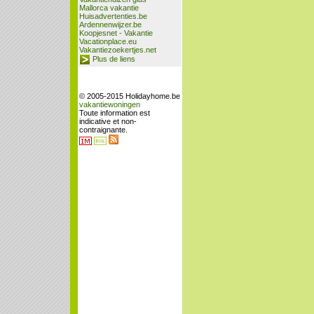
Mallorca vakantie
Huisadvertenties.be
Ardennenwijzer.be
Koopjesnet - Vakantie
Vacationplace.eu
Vakantiezoekertjes.net
Plus de liens
© 2005-2015 Holidayhome.be
vakantiewoningen
Toute information est
indicative et non-
contraignante.