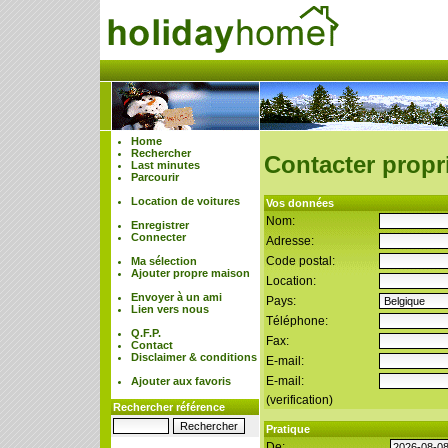
Home
Rechercher
Contacter propri
Last minutes
Parcourir
Location de voitures
Vos données
Nom:
Enregistrer
Connecter
Adresse:
Code postal:
Ma sélection
Ajouter propre maison
Location:
Envoyer à un ami
Pays:
Lien vers nous
Téléphone:
Q.F.P.
Fax:
Contact
Disclaimer & conditions
E-mail:
E-mail:
Ajouter aux favoris
(verification)
Rechercher référence
Pratique
De: