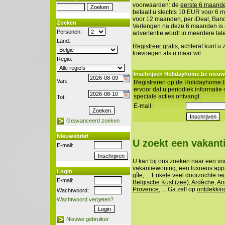
voorwaarden: de
eerste 6 maanden
betaalt u slechts 10 EUR voor 6
voor 12 maanden, per iDeal, Banco
Zoeken
Verlengen na deze 6 maanden is n
Personen:
advertentie wordt in meerdere tal
Land:
Registreer gratis
, achteraf kunt u
toevoegen als u maar wil.
Regio:
Inschrijven Holidayhome.be nieuw
Van:
Registreren op de Holidayhome.b
ervoor dat u periodiek informatie
speciale acties ontvangt.
Tot:
E-mail:
Geavanceerd zoeken
Nieuwsbrief
U zoekt een vakan
E-mail:
U kan bij ons zoeken naar een vo
vakantiewoning, een luxueus appa
Login
gîte, ... Enkele veel doorzochte re
E-mail:
Belgische Kust (zee)
,
Ardèche
,
An
Provence
, ... Ga zelf op
ontdekkin
Wachtwoord:
Wachtwoord vergeten?
Nieuwe gebruiker