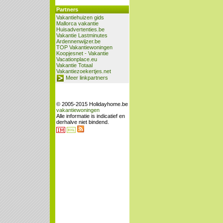
Partners
Vakantiehuizen gids
Mallorca vakantie
Huisadvertenties.be
Vakantie Lastminutes
Ardennenwijzer.be
TOP Vakantiewoningen
Koopjesnet - Vakantie
Vacationplace.eu
Vakantie Totaal
Vakantiezoekertjes.net
Meer linkpartners
© 2005-2015 Holidayhome.be
vakantiewoningen
Alle informatie is indicatief en
derhalve niet bindend.