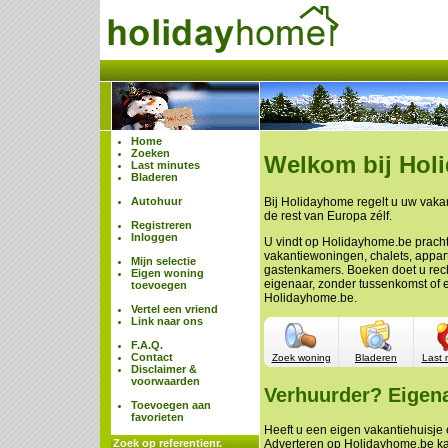
Home
Zoeken
Welkom bij Hol
Last minutes
Bladeren
Autohuur
Bij Holidayhome regelt u uw vakan
de rest van Europa zélf.
Registreren
Inloggen
U vindt op Holidayhome.be prach
vakantiewoningen, chalets, appa
Mijn selectie
gastenkamers. Boeken doet u rech
Eigen woning
eigenaar, zonder tussenkomst of 
toevoegen
Holidayhome.be.
Vertel een vriend
Link naar ons
F.A.Q.
Contact
Zoek woning
Bladeren
Last 
Disclaimer &
voorwaarden
Verhuurder? Eigen
Toevoegen aan
favorieten
Heeft u een eigen vakantiehuisje e
Zoek op referentienr.
Adverteren op Holidayhome.be ka