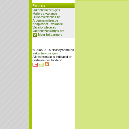
Partners
Vakantiehuizen gids
Mallorca vakantie
Huisadvertenties.be
Ardennenwijzer.be
Koopjesnet - Vakantie
Vacationplace.eu
Vakantiezoekertjes.net
Meer linkpartners
© 2005-2015 Holidayhome.be
vakantiewoningen
Alle informatie is indicatief en
derhalve niet bindend.