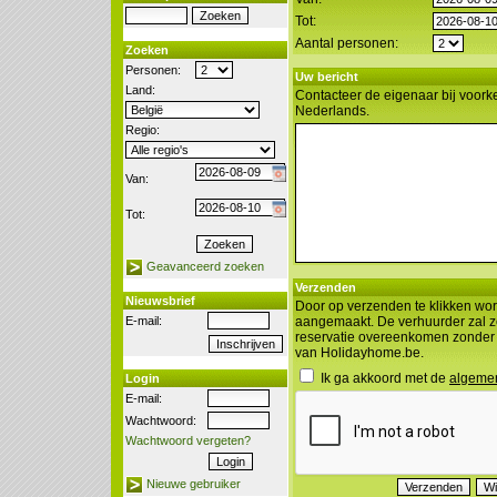
Tot:
Aantal personen:
Zoeken
Personen:
Uw bericht
Land:
Contacteer de eigenaar bij voorke
Nederlands.
Regio:
Van:
Tot:
Geavanceerd zoeken
Verzenden
Nieuwsbrief
Door op verzenden te klikken wor
E-mail:
aangemaakt. De verhuurder zal z
reservatie overeenkomen zonder
van Holidayhome.be.
Ik ga akkoord met de
algeme
Login
E-mail:
Wachtwoord:
Wachtwoord vergeten?
Nieuwe gebruiker