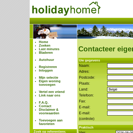
Home
Zoeken
Contacteer eige
Last minutes
Bladeren
Autohuur
Uw gegevens
Naam:
Registreren
Inloggen
Adres:
Postcode:
Mijn selectie
Eigen woning
Plaats:
toevoegen
Land:
Vertel een vriend
Telefoon:
Link naar ons
Fax:
F.A.Q.
Contact
E-mail:
Disclaimer &
E-mail:
voorwaarden
(controle)
Toevoegen aan
favorieten
Praktisch
Zoek op referentienr.
Van: