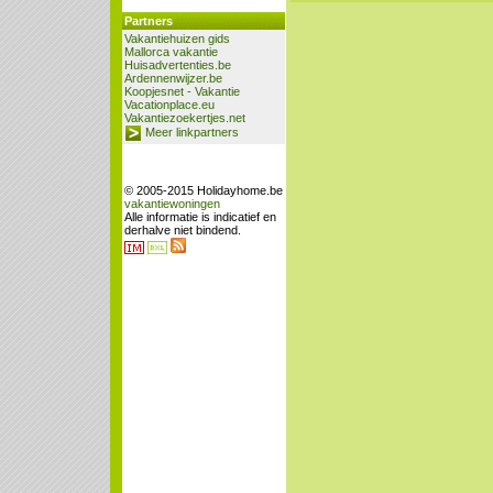
Partners
Vakantiehuizen gids
Mallorca vakantie
Huisadvertenties.be
Ardennenwijzer.be
Koopjesnet - Vakantie
Vacationplace.eu
Vakantiezoekertjes.net
Meer linkpartners
© 2005-2015 Holidayhome.be
vakantiewoningen
Alle informatie is indicatief en
derhalve niet bindend.