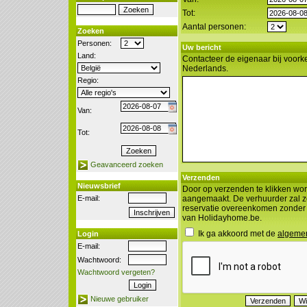
Tot:
Aantal personen:
Zoeken
Personen:
Uw bericht
Land:
Contacteer de eigenaar bij voorke
Nederlands.
Regio:
Van:
Tot:
Geavanceerd zoeken
Verzenden
Nieuwsbrief
Door op verzenden te klikken wor
E-mail:
aangemaakt. De verhuurder zal z
reservatie overeenkomen zonder
van Holidayhome.be.
Ik ga akkoord met de
algeme
Login
E-mail:
Wachtwoord:
Wachtwoord vergeten?
Nieuwe gebruiker