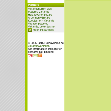
Partners
Vakantiehuizen gids
Mallorca vakantie
Huisadvertenties.be
Ardennenwijzer.be
Koopjesnet - Vakantie
Vacationplace.eu
Vakantiezoekertjes.net
Meer linkpartners
© 2005-2015 Holidayhome.be
vakantiewoningen
Alle informatie is indicatief en
derhalve niet bindend.