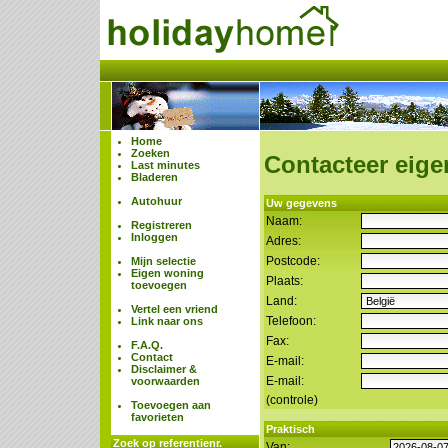
Home
Zoeken
Contacteer eige
Last minutes
Bladeren
Autohuur
Uw gegevens
Naam:
Registreren
Inloggen
Adres:
Postcode:
Mijn selectie
Eigen woning
Plaats:
toevoegen
Land:
Vertel een vriend
Telefoon:
Link naar ons
Fax:
F.A.Q.
Contact
E-mail:
Disclaimer &
E-mail:
voorwaarden
(controle)
Toevoegen aan
favorieten
Praktisch
Zoek op referentienr.
Van: