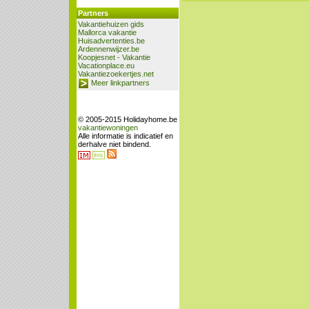
Partners
Vakantiehuizen gids
Mallorca vakantie
Huisadvertenties.be
Ardennenwijzer.be
Koopjesnet - Vakantie
Vacationplace.eu
Vakantiezoekertjes.net
Meer linkpartners
© 2005-2015 Holidayhome.be
vakantiewoningen
Alle informatie is indicatief en
derhalve niet bindend.