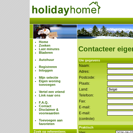
Home
Zoeken
Contacteer eige
Last minutes
Bladeren
Autohuur
Uw gegevens
Naam:
Registreren
Inloggen
Adres:
Postcode:
Mijn selectie
Eigen woning
Plaats:
toevoegen
Land:
Vertel een vriend
Telefoon:
Link naar ons
Fax:
F.A.Q.
Contact
E-mail:
Disclaimer &
E-mail:
voorwaarden
(controle)
Toevoegen aan
favorieten
Praktisch
Zoek op referentienr.
Van: