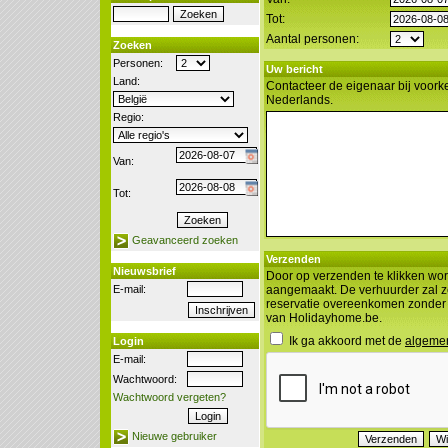
Tot:
Aantal personen:
Zoeken
Personen:
Uw bericht
Land:
Contacteer de eigenaar bij voorke
Nederlands.
Regio:
Van:
Tot:
Geavanceerd zoeken
Verzenden
Nieuwsbrief
Door op verzenden te klikken wor
E-mail:
aangemaakt. De verhuurder zal z
reservatie overeenkomen zonder
van Holidayhome.be.
Ik ga akkoord met de
algeme
Login
E-mail:
Wachtwoord:
Wachtwoord vergeten?
Nieuwe gebruiker