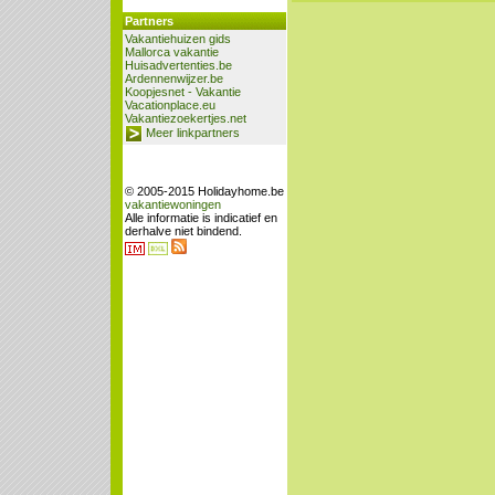
Partners
Vakantiehuizen gids
Mallorca vakantie
Huisadvertenties.be
Ardennenwijzer.be
Koopjesnet - Vakantie
Vacationplace.eu
Vakantiezoekertjes.net
Meer linkpartners
© 2005-2015 Holidayhome.be
vakantiewoningen
Alle informatie is indicatief en
derhalve niet bindend.