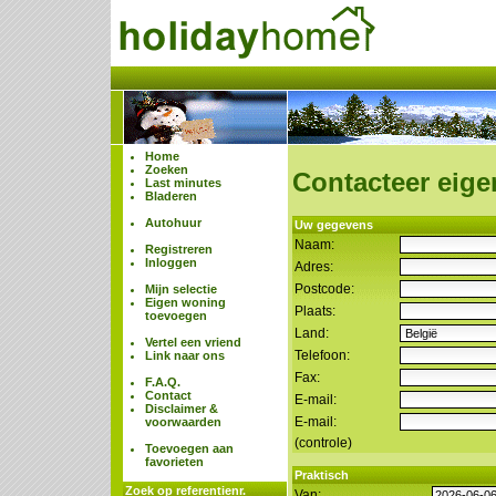
Home
Zoeken
Contacteer eige
Last minutes
Bladeren
Autohuur
Uw gegevens
Naam:
Registreren
Inloggen
Adres:
Postcode:
Mijn selectie
Eigen woning
Plaats:
toevoegen
Land:
Vertel een vriend
Telefoon:
Link naar ons
Fax:
F.A.Q.
Contact
E-mail:
Disclaimer &
E-mail:
voorwaarden
(controle)
Toevoegen aan
favorieten
Praktisch
Zoek op referentienr.
Van: