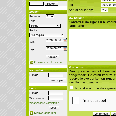
Tot:
Aantal personen:
Zoeken
Personen:
Uw bericht
Land:
Contacteer de eigenaar bij voorke
Nederlands.
Regio:
Van:
Tot:
Geavanceerd zoeken
Verzenden
Nieuwsbrief
Door op verzenden te klikken wor
E-mail:
aangemaakt. De verhuurder zal z
reservatie overeenkomen zonder
van Holidayhome.be.
Ik ga akkoord met de
algeme
Login
E-mail:
Wachtwoord:
Wachtwoord vergeten?
Nieuwe gebruiker