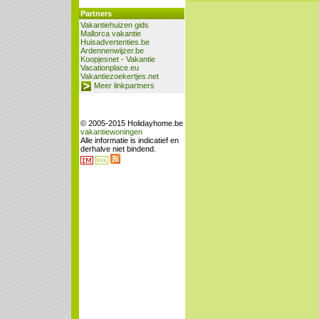
Partners
Vakantiehuizen gids
Mallorca vakantie
Huisadvertenties.be
Ardennenwijzer.be
Koopjesnet - Vakantie
Vacationplace.eu
Vakantiezoekertjes.net
Meer linkpartners
© 2005-2015 Holidayhome.be
vakantiewoningen
Alle informatie is indicatief en
derhalve niet bindend.