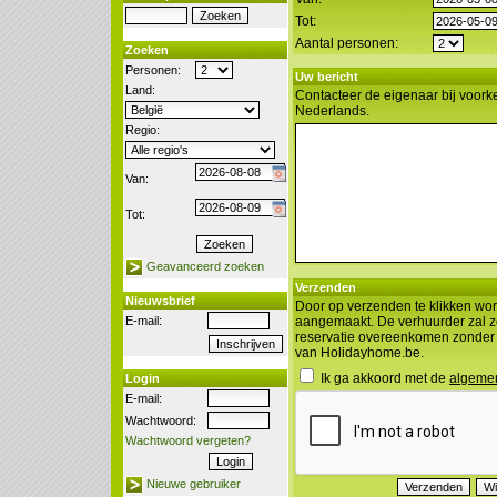
Tot:
Aantal personen:
Zoeken
Personen:
Uw bericht
Land:
Contacteer de eigenaar bij voorke
Nederlands.
Regio:
Van:
Tot:
Geavanceerd zoeken
Verzenden
Nieuwsbrief
Door op verzenden te klikken wor
E-mail:
aangemaakt. De verhuurder zal z
reservatie overeenkomen zonder
van Holidayhome.be.
Ik ga akkoord met de
algeme
Login
E-mail:
Wachtwoord:
Wachtwoord vergeten?
Nieuwe gebruiker