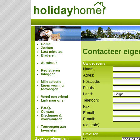
Home
Zoeken
Contacteer eige
Last minutes
Bladeren
Autohuur
Uw gegevens
Naam:
Registreren
Inloggen
Adres:
Postcode:
Mijn selectie
Eigen woning
Plaats:
toevoegen
Land:
Vertel een vriend
Telefoon:
Link naar ons
Fax:
F.A.Q.
Contact
E-mail:
Disclaimer &
E-mail:
voorwaarden
(controle)
Toevoegen aan
favorieten
Praktisch
Zoek op referentienr.
Van: