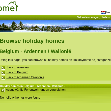
Ned
Vakantiewoningen, chalets
Browse holiday homes
Belgium - Ardennen / Wallonië
Using this page, you can browse all holiday homes on Holidayhome.be, categorize
Back to overview
Back to Belgium
Back to Ardennen / Wallonië
Holiday homes in Belgium - Ardennen / Wallonië -
Ausgewählte Ferienwohnungen vergleichen
No holiday homes were found.