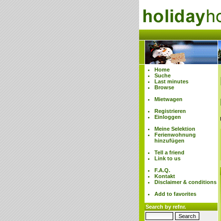
Home
Suche
Last minutes
Browse
Mietwagen
Registrieren
Einloggen
Meine Selektion
Ferienwohnung
hinzufügen
Tell a friend
Link to us
F.A.Q.
Kontakt
Disclaimer & conditions
Add to favorites
Search by refnr.