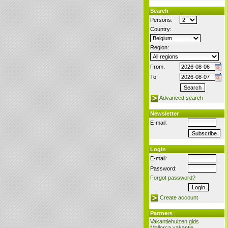
Search
Persons:
Country:
Region:
From:
To:
Advanced search
Newsletter
E-mail:
Login
E-mail:
Password:
Forgot password?
Create account
Partners
Vakantiehuizen gids
Mallorca vakantie