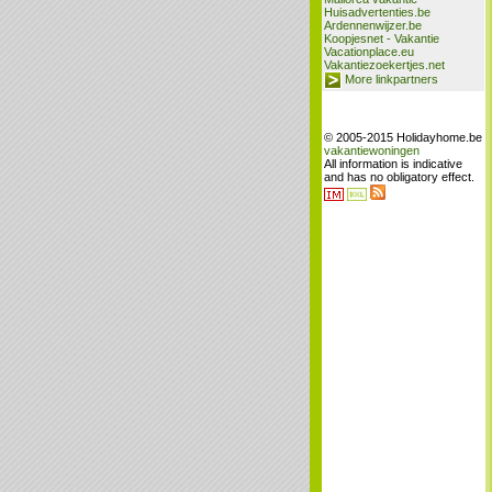
Huisadvertenties.be
Ardennenwijzer.be
Koopjesnet - Vakantie
Vacationplace.eu
Vakantiezoekertjes.net
More linkpartners
© 2005-2015 Holidayhome.be
vakantiewoningen
All information is indicative
and has no obligatory effect.