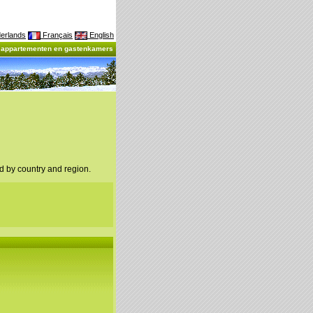
erlands
Français
English
, appartementen en gastenkamers
d by country and region.