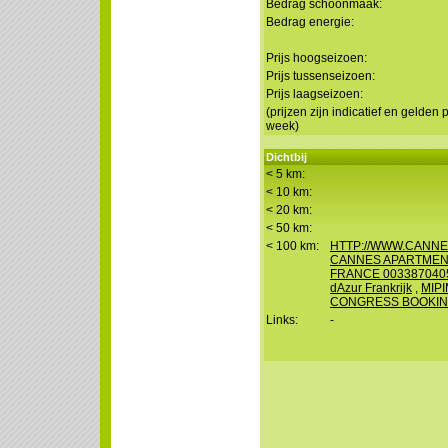
Bedrag schoonmaak:
Bedrag energie:
Prijs hoogseizoen:
Prijs tussenseizoen:
Prijs laagseizoen:
(prijzen zijn indicatief en gelden 
week)
Dichtbij
< 5 km:
< 10 km:
< 20 km:
< 50 km:
< 100 km:
HTTP://WWW.CANNE
CANNES APARTMEN
FRANCE 003387040
dAzur Frankrijk
,
MIP
CONGRESS BOOKIN
Links:
-