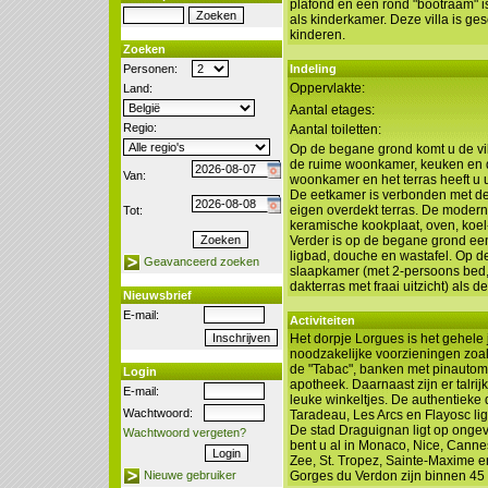
plafond en een rond "bootraam" i
als kinderkamer. Deze villa is g
kinderen.
Zoeken
Personen:
Indeling
Oppervlakte:
Land:
Aantal etages:
Regio:
Aantal toiletten:
Op de begane grond komt u de vil
de ruime woonkamer, keuken en 
Van:
woonkamer en het terras heeft u 
De eetkamer is verbonden met d
eigen overdekt terras. De modern
Tot:
keramische kookplaat, oven, koel
Verder is op de begane grond ee
ligbad, douche en wastafel. Op d
Geavanceerd zoeken
slaapkamer (met 2-persoons bed,
dakterras met fraai uitzicht) als d
Nieuwsbrief
E-mail:
Activiteiten
Het dorpje Lorgues is het gehele j
noodzakelijke voorzieningen zoal
de "Tabac", banken met pinautoma
Login
apotheek. Daarnaast zijn er talrij
E-mail:
leuke winkeltjes. De authentieke d
Wachtwoord:
Taradeau, Les Arcs en Flayosc lig
De stad Draguignan ligt op ongev
Wachtwoord vergeten?
bent u al in Monaco, Nice, Canne
Zee, St. Tropez, Sainte-Maxime en
Nieuwe gebruiker
Gorges du Verdon zijn binnen 45 