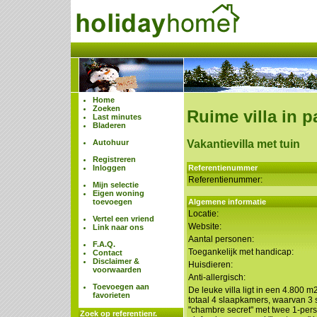
Home
Zoeken
Ruime villa in p
Last minutes
Bladeren
Autohuur
Vakantievilla met tuin
Registreren
Inloggen
Referentienummer
Referentienummer:
Mijn selectie
Eigen woning
toevoegen
Algemene informatie
Locatie:
Vertel een vriend
Website:
Link naar ons
Aantal personen:
F.A.Q.
Toegankelijk met handicap:
Contact
Disclaimer &
Huisdieren:
voorwaarden
Anti-allergisch:
Toevoegen aan
De leuke villa ligt in een 4.800 m
favorieten
totaal 4 slaapkamers, waarvan 3
"chambre secret" met twee 1-per
Zoek op referentienr.