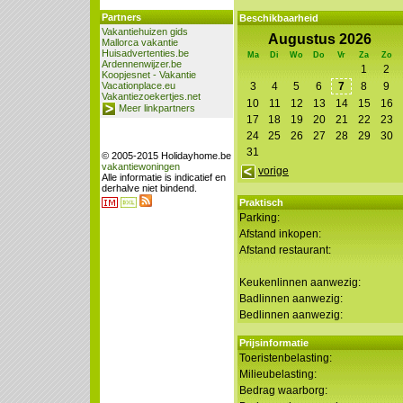
Partners
Beschikbaarheid
Vakantiehuizen gids
Augustus 2026
Mallorca vakantie
Huisadvertenties.be
Ma
Di
Wo
Do
Vr
Za
Zo
Ardennenwijzer.be
1
2
Koopjesnet - Vakantie
Vacationplace.eu
3
4
5
6
7
8
9
Vakantiezoekertjes.net
10
11
12
13
14
15
16
Meer linkpartners
17
18
19
20
21
22
23
24
25
26
27
28
29
30
31
© 2005-2015 Holidayhome.be
vakantiewoningen
vorige
Alle informatie is indicatief en
derhalve niet bindend.
Praktisch
Parking:
Afstand inkopen:
Afstand restaurant:
Keukenlinnen aanwezig:
Badlinnen aanwezig:
Bedlinnen aanwezig:
Prijsinformatie
Toeristenbelasting:
Milieubelasting:
Bedrag waarborg: