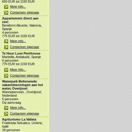
650 EUR tot 1150 EUR
Meer info...
Contacteer eigenaar
Appartement direct aan
zee!
Benidorm Alicante, Valencia,
Spanje
4 personen
775 EUR tot 1100 EUR
Meer info...
Contacteer eigenaar
Te Huur Luxe Penthouse
Marbella, Andalusië, Spanje
6 personen
770 EUR tot 1150 EUR
Meer info...
Contacteer eigenaar
Waterpark Belterwiede
vakantiewoningen aan het
water, Overijssel
Wanneperveen , Overijssel,
Nederland
6 personen
Op aanvraag
Meer info...
Contacteer eigenaar
Agriturismo La Vallata
Fratticiola Selvatica, Umbria,
Italië
18 personen