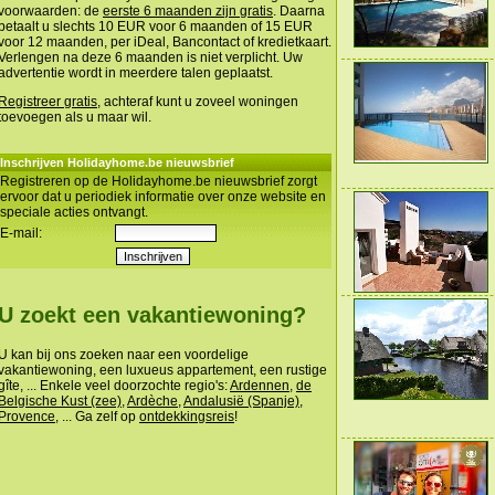
voorwaarden: de
eerste 6 maanden zijn gratis
. Daarna
betaalt u slechts 10 EUR voor 6 maanden of 15 EUR
voor 12 maanden, per iDeal, Bancontact of kredietkaart.
Verlengen na deze 6 maanden is niet verplicht. Uw
advertentie wordt in meerdere talen geplaatst.
Registreer gratis
, achteraf kunt u zoveel woningen
toevoegen als u maar wil.
Inschrijven Holidayhome.be nieuwsbrief
Registreren op de Holidayhome.be nieuwsbrief zorgt
ervoor dat u periodiek informatie over onze website en
speciale acties ontvangt.
E-mail:
U zoekt een vakantiewoning?
U kan bij ons zoeken naar een voordelige
vakantiewoning, een luxueus appartement, een rustige
gîte, ... Enkele veel doorzochte regio's:
Ardennen
,
de
Belgische Kust (zee)
,
Ardèche
,
Andalusië (Spanje)
,
Provence
, ... Ga zelf op
ontdekkingsreis
!