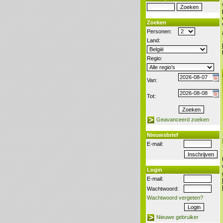
Zoeken
Personen:
Land:
Regio:
Van:
Tot:
Geavanceerd zoeken
Nieuwsbrief
E-mail:
Login
E-mail:
Wachtwoord:
Wachtwoord vergeten?
Nieuwe gebruiker