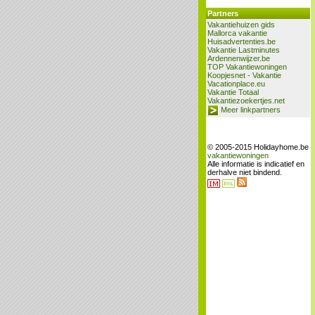
Partners
Vakantiehuizen gids
Mallorca vakantie
Huisadvertenties.be
Vakantie Lastminutes
Ardennenwijzer.be
TOP Vakantiewoningen
Koopjesnet - Vakantie
Vacationplace.eu
Vakantie Totaal
Vakantiezoekertjes.net
Meer linkpartners
© 2005-2015 Holidayhome.be
vakantiewoningen
Alle informatie is indicatief en
derhalve niet bindend.