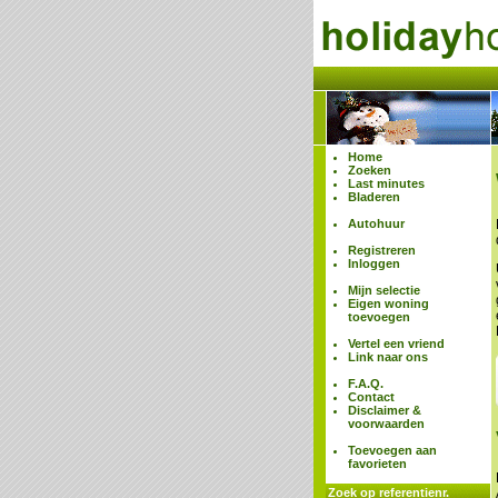
Home
Zoeken
Last minutes
Bladeren
Autohuur
Registreren
Inloggen
Mijn selectie
Eigen woning
toevoegen
Vertel een vriend
Link naar ons
F.A.Q.
Contact
Disclaimer &
voorwaarden
Toevoegen aan
favorieten
Zoek op referentienr.