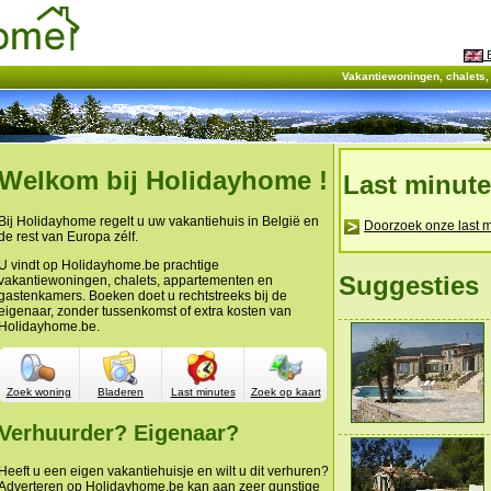
E
Vakantiewoningen, chalets
Welkom bij Holidayhome !
Last minut
Bij Holidayhome regelt u uw vakantiehuis in België en
Doorzoek onze last m
de rest van Europa zélf.
U vindt op Holidayhome.be prachtige
Suggesties
vakantiewoningen, chalets, appartementen en
gastenkamers. Boeken doet u rechtstreeks bij de
eigenaar, zonder tussenkomst of extra kosten van
Holidayhome.be.
Zoek woning
Bladeren
Last minutes
Zoek op kaart
Verhuurder? Eigenaar?
Heeft u een eigen vakantiehuisje en wilt u dit verhuren?
Adverteren op Holidayhome.be kan aan zeer gunstige