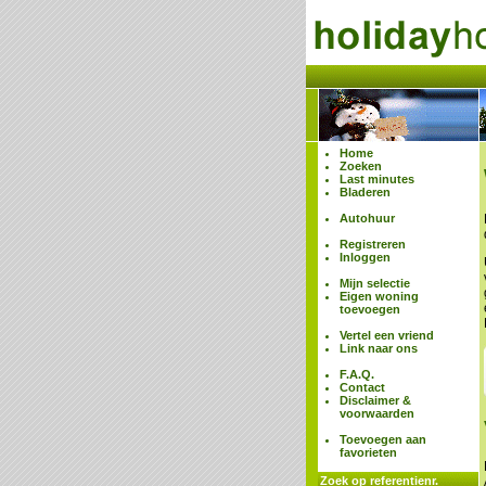
Home
Zoeken
Last minutes
Bladeren
Autohuur
Registreren
Inloggen
Mijn selectie
Eigen woning
toevoegen
Vertel een vriend
Link naar ons
F.A.Q.
Contact
Disclaimer &
voorwaarden
Toevoegen aan
favorieten
Zoek op referentienr.