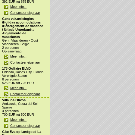
392 EUR tot 875 EUR
Meer info...
Contacteer eigenaar
Gent vakantielogies
/Holiday accomodations
/Hébergement de vacance
/ Urlaub Unterkunft /
Alojamiento de
vacaciones
Gent, Vlaanderen - Oost
Vlaanderen, België
2 personen
Op aanvraag
Meer info...
Contacteer eigenaar
173 Golfaire BLVD
Orlando,Haines-City, Florida,
Verenigde Staten
8 personen
525 EUR tot 725 EUR
Meer info...
Contacteer eigenaar
Villa los Olivos
Andalusie, Costa del Sol,
Spanje
4 personen
700 EUR tot 500 EUR
Meer info...
Contacteer eigenaar
Gite Eva op landgoed La