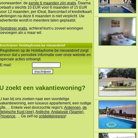
voorwaarden: de
eerste 6 maanden zijn gratis
. Daarna
betaalt u slechts 10 EUR voor 6 maanden of 15 EUR
voor 12 maanden, per iDeal, Bancontact of kredietkaart.
Verlengen na deze 6 maanden is niet verplicht. Uw
advertentie wordt in meerdere talen geplaatst.
Registreer gratis
, achteraf kunt u zoveel woningen
toevoegen als u maar wil.
Inschrijven Holidayhome.be nieuwsbrief
Registreren op de Holidayhome.be nieuwsbrief zorgt
ervoor dat u periodiek informatie over onze website en
speciale acties ontvangt.
E-mail:
U zoekt een vakantiewoning?
U kan bij ons zoeken naar een voordelige
vakantiewoning, een luxueus appartement, een rustige
gîte, ... Enkele veel doorzochte regio's:
Ardennen
,
de
Belgische Kust (zee)
,
Ardèche
,
Andalusië (Spanje)
,
Provence
, ... Ga zelf op
ontdekkingsreis
!