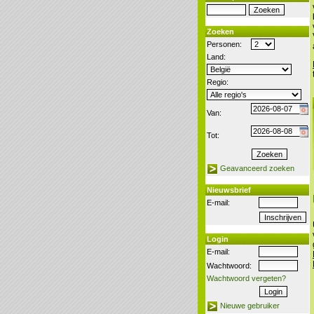
Zoeken
Personen:
Land:
Regio:
Van:
Tot:
Geavanceerd zoeken
Nieuwsbrief
E-mail:
Login
E-mail:
Wachtwoord:
Wachtwoord vergeten?
Nieuwe gebruiker