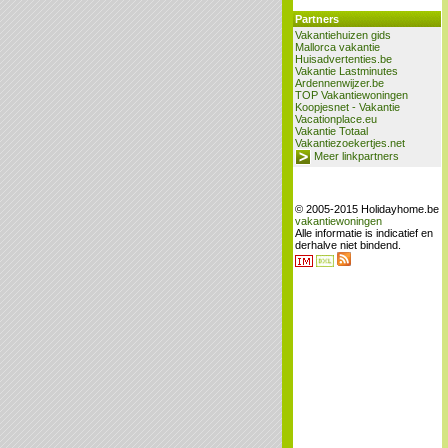
Partners
Vakantiehuizen gids
Mallorca vakantie
Huisadvertenties.be
Vakantie Lastminutes
Ardennenwijzer.be
TOP Vakantiewoningen
Koopjesnet - Vakantie
Vacationplace.eu
Vakantie Totaal
Vakantiezoekertjes.net
Meer linkpartners
© 2005-2015 Holidayhome.be
vakantiewoningen
Alle informatie is indicatief en
derhalve niet bindend.