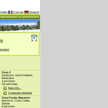
nglish
Français
Deutsch
, appartementen en gastenkamers
es
inutes!
Coco 2
Zandvoort, Noord-Holland,
Nederland
2 personen
Op aanvraag
Meer info...
Contacteer eigenaar
Casa Funda, Mazarron
Mazarron, Costa Calida,
Spanje
6 personen