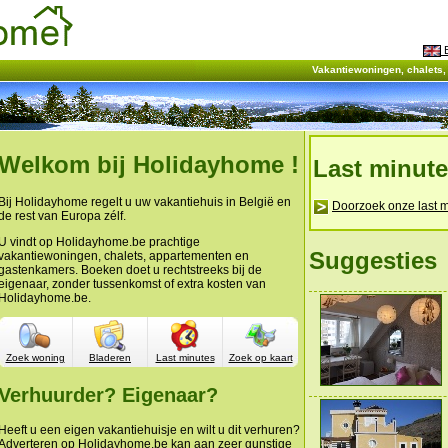
E
Vakantiewoningen, chalets
Welkom bij Holidayhome !
Last minut
Bij Holidayhome regelt u uw vakantiehuis in België en
Doorzoek onze last m
de rest van Europa zélf.
U vindt op Holidayhome.be prachtige
Suggesties
vakantiewoningen, chalets, appartementen en
gastenkamers. Boeken doet u rechtstreeks bij de
eigenaar, zonder tussenkomst of extra kosten van
Holidayhome.be.
Zoek woning
Bladeren
Last minutes
Zoek op kaart
Verhuurder? Eigenaar?
Heeft u een eigen vakantiehuisje en wilt u dit verhuren?
Adverteren op Holidayhome.be kan aan zeer gunstige