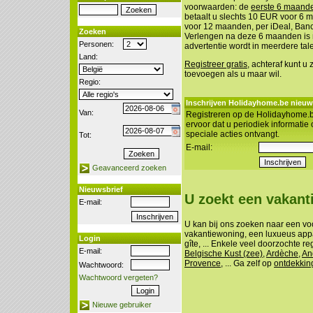
voorwaarden: de
eerste 6 maanden
betaalt u slechts 10 EUR voor 6
voor 12 maanden, per iDeal, Banco
Zoeken
Verlengen na deze 6 maanden is n
Personen:
advertentie wordt in meerdere tal
Land:
Registreer gratis
, achteraf kunt u
toevoegen als u maar wil.
Regio:
Inschrijven Holidayhome.be nieuw
Van:
Registreren op de Holidayhome.b
ervoor dat u periodiek informatie
speciale acties ontvangt.
Tot:
E-mail:
Geavanceerd zoeken
Nieuwsbrief
U zoekt een vakan
E-mail:
U kan bij ons zoeken naar een vo
vakantiewoning, een luxueus appa
Login
gîte, ... Enkele veel doorzochte re
E-mail:
Belgische Kust (zee)
,
Ardèche
,
An
Provence
, ... Ga zelf op
ontdekkin
Wachtwoord:
Wachtwoord vergeten?
Nieuwe gebruiker