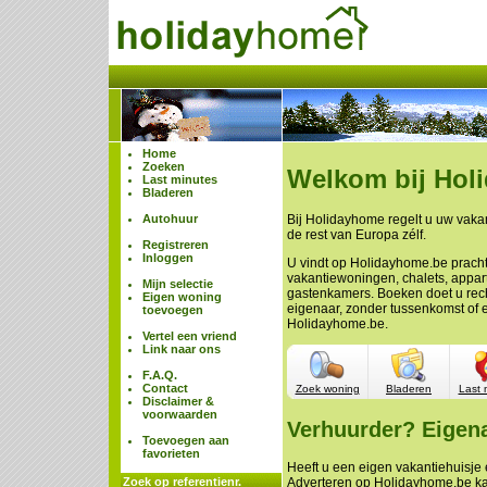
Home
Zoeken
Welkom bij Hol
Last minutes
Bladeren
Autohuur
Bij Holidayhome regelt u uw vakan
de rest van Europa zélf.
Registreren
Inloggen
U vindt op Holidayhome.be prach
vakantiewoningen, chalets, appa
Mijn selectie
gastenkamers. Boeken doet u rech
Eigen woning
eigenaar, zonder tussenkomst of 
toevoegen
Holidayhome.be.
Vertel een vriend
Link naar ons
F.A.Q.
Contact
Zoek woning
Bladeren
Last 
Disclaimer &
voorwaarden
Verhuurder? Eigen
Toevoegen aan
favorieten
Heeft u een eigen vakantiehuisje e
Zoek op referentienr.
Adverteren op Holidayhome.be ka