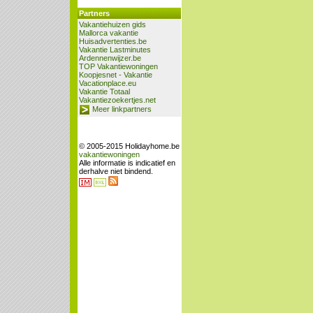
Partners
Vakantiehuizen gids
Mallorca vakantie
Huisadvertenties.be
Vakantie Lastminutes
Ardennenwijzer.be
TOP Vakantiewoningen
Koopjesnet - Vakantie
Vacationplace.eu
Vakantie Totaal
Vakantiezoekertjes.net
Meer linkpartners
© 2005-2015 Holidayhome.be
vakantiewoningen
Alle informatie is indicatief en
derhalve niet bindend.