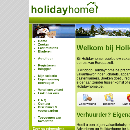
Home
Zoeken
Welkom bij Hol
Last minutes
Bladeren
Autohuur
Bij Holidayhome regelt u uw vakan
de rest van Europa zélf.
Registreren
Inloggen
U vindt op Holidayhome.be prach
vakantiewoningen, chalets, appa
Mijn selectie
gastenkamers. Boeken doet u rech
Eigen woning
eigenaar, zonder tussenkomst of 
toevoegen
Holidayhome.be.
Vertel een vriend
Link naar ons
F.A.Q.
Contact
Zoek woning
Bladeren
Last 
Disclaimer &
voorwaarden
Verhuurder? Eigen
Toevoegen aan
favorieten
Heeft u een eigen vakantiehuisje e
Zoek op referentienr.
Adverteren op Holidayhome.be ka