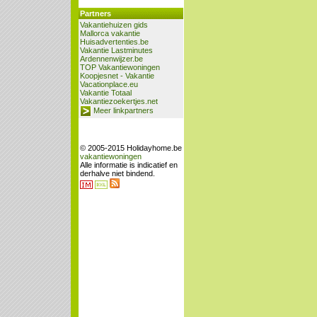
Partners
Vakantiehuizen gids
Mallorca vakantie
Huisadvertenties.be
Vakantie Lastminutes
Ardennenwijzer.be
TOP Vakantiewoningen
Koopjesnet - Vakantie
Vacationplace.eu
Vakantie Totaal
Vakantiezoekertjes.net
Meer linkpartners
© 2005-2015 Holidayhome.be
vakantiewoningen
Alle informatie is indicatief en
derhalve niet bindend.