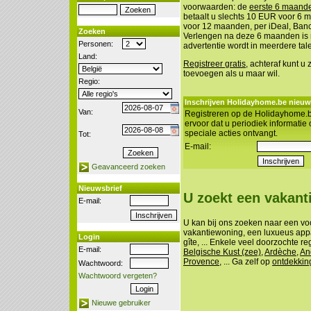
voorwaarden: de
eerste 6 maanden
betaalt u slechts 10 EUR voor 6
voor 12 maanden, per iDeal, Banco
Zoeken
Verlengen na deze 6 maanden is n
Personen:
advertentie wordt in meerdere tal
Land:
Registreer gratis
, achteraf kunt u
toevoegen als u maar wil.
Regio:
Inschrijven Holidayhome.be nieuw
Van:
Registreren op de Holidayhome.b
ervoor dat u periodiek informatie
speciale acties ontvangt.
Tot:
E-mail:
Geavanceerd zoeken
Nieuwsbrief
U zoekt een vakan
E-mail:
U kan bij ons zoeken naar een vo
vakantiewoning, een luxueus appa
Login
gîte, ... Enkele veel doorzochte re
E-mail:
Belgische Kust (zee)
,
Ardèche
,
An
Provence
, ... Ga zelf op
ontdekkin
Wachtwoord:
Wachtwoord vergeten?
Nieuwe gebruiker