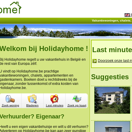
E
Vakantiewoningen, chalets
Welkom bij Holidayhome !
Last minut
Bij Holidayhome regelt u uw vakantiehuis in België en
Doorzoek onze last m
de rest van Europa zélf.
U vindt op Holidayhome.be prachtige
Suggesties
vakantiewoningen, chalets, appartementen en
gastenkamers. Boeken doet u rechtstreeks bij de
eigenaar, zonder tussenkomst of extra kosten van
Holidayhome.be.
Zoek woning
Bladeren
Last minutes
Zoek op kaart
Verhuurder? Eigenaar?
Heeft u een eigen vakantiehuisje en wilt u dit verhuren?
Adverteren op Holidayhome.be kan aan zeer gunstige