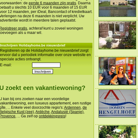
voorwaarden: de
eerste 6 maanden zijn gratis
. Daarna
betaalt u slechts 10 EUR voor 6 maanden of 15 EUR
voor 12 maanden, per iDeal, Bancontact of kredietkaart.
Verlengen na deze 6 maanden is niet verplicht. Uw
advertentie wordt in meerdere talen geplaatst.
Registreer gratis
, achteraf kunt u zoveel woningen
toevoegen als u maar wil.
Inschrijven Holidayhome.be nieuwsbrief
Registreren op de Holidayhome.be nieuwsbrief zorgt
ervoor dat u periodiek informatie over onze website en
speciale acties ontvangt.
E-mail:
U zoekt een vakantiewoning?
U kan bij ons zoeken naar een voordelige
vakantiewoning, een luxueus appartement, een rustige
gîte, ... Enkele veel doorzochte regio's:
Ardennen
,
de
Belgische Kust (zee)
,
Ardèche
,
Andalusië (Spanje)
,
Provence
, ... Ga zelf op
ontdekkingsreis
!