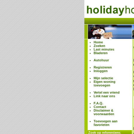
Home
Zoeken
Last minutes
Bladeren
Autohuur
Registreren
Inloggen
Mijn selectie
Eigen woning
toevoegen
Vertel een vriend
Link naar ons
F.A.Q.
Contact
Disclaimer &
voorwaarden
Toevoegen aan
favorieten
Zoek op referentienr.