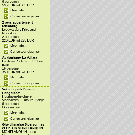
6 personen
595 EUR tot 895 EUR
Meer info...
Contacteer eigenaar
2 pers appartement
taniaburg
Leeuwarden, Friesland,
Nederland
2 personen
220 EUR tot 275 EUR
Meer info...
Contacteer eigenaar
Agriturismo La Vallata
Fratticiola Selvatica, Umbria,
Italië
18 personen
350 EUR tot 670 EUR
Meer info...
Contacteer eigenaar
Vakantiepark Domein
Hengelhoef
Houthalen-helchteren,
Vlaanderen - Limburg, België
6 personen
Op aanvraag
Meer info...
Contacteer eigenaar
Gite climatisé 5 personnes
et BnB in MONFLANQUIN
MONFLANQUIN, Lot et