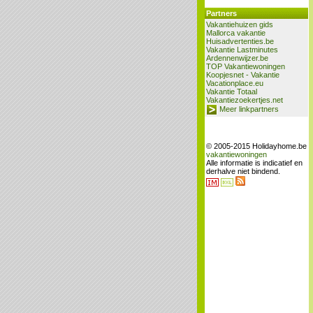
Partners
Vakantiehuizen gids
Mallorca vakantie
Huisadvertenties.be
Vakantie Lastminutes
Ardennenwijzer.be
TOP Vakantiewoningen
Koopjesnet - Vakantie
Vacationplace.eu
Vakantie Totaal
Vakantiezoekertjes.net
Meer linkpartners
© 2005-2015 Holidayhome.be
vakantiewoningen
Alle informatie is indicatief en
derhalve niet bindend.