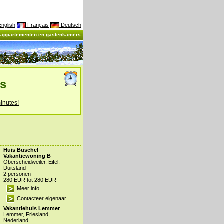
nglish
Français
Deutsch
, appartementen en gastenkamers
es
inutes!
Huis Büschel
Vakantiewoning B
Oberscheidweiler, Eifel,
Duitsland
2 personen
280 EUR tot 280 EUR
Meer info...
Contacteer eigenaar
Vakantiehuis Lemmer
Lemmer, Friesland,
Nederland