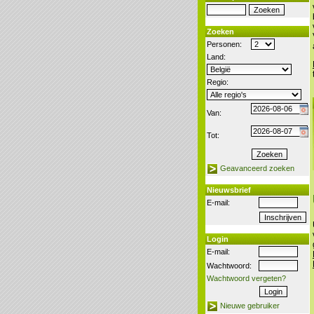
Zoeken
Personen:
Land:
Regio:
Van:
Tot:
Geavanceerd zoeken
Nieuwsbrief
E-mail:
Login
E-mail:
Wachtwoord:
Wachtwoord vergeten?
Nieuwe gebruiker