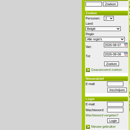
Zoeken
Personen:
Land:
Regio:
Van:
Tot:
Geavanceerd zoeken
Nieuwsbrief
E-mail:
Login
E-mail:
Wachtwoord:
Wachtwoord vergeten?
Nieuwe gebruiker