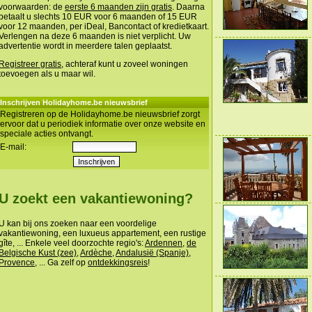
voorwaarden: de
eerste 6 maanden zijn gratis
. Daarna
betaalt u slechts 10 EUR voor 6 maanden of 15 EUR
voor 12 maanden, per iDeal, Bancontact of kredietkaart.
Verlengen na deze 6 maanden is niet verplicht. Uw
advertentie wordt in meerdere talen geplaatst.
Registreer gratis
, achteraf kunt u zoveel woningen
toevoegen als u maar wil.
Inschrijven Holidayhome.be nieuwsbrief
Registreren op de Holidayhome.be nieuwsbrief zorgt
ervoor dat u periodiek informatie over onze website en
speciale acties ontvangt.
E-mail:
U zoekt een vakantiewoning?
U kan bij ons zoeken naar een voordelige
vakantiewoning, een luxueus appartement, een rustige
gîte, ... Enkele veel doorzochte regio's:
Ardennen
,
de
Belgische Kust (zee)
,
Ardèche
,
Andalusië (Spanje)
,
Provence
, ... Ga zelf op
ontdekkingsreis
!