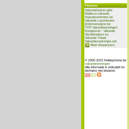
Partners
Vakantiehuizen gids
Mallorca vakantie
Huisadvertenties.be
Vakantie Lastminutes
Ardennenwijzer.be
TOP Vakantiewoningen
Koopjesnet - Vakantie
Vacationplace.eu
Vakantie Totaal
Vakantiezoekertjes.net
Meer linkpartners
© 2005-2015 Holidayhome.be
vakantiewoningen
Alle informatie is indicatief en
derhalve niet bindend.