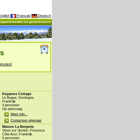
nglish
Français
Deutsch
, appartementen en gastenkamers
es
inutes!
Kuppens Cottage
Le Bugue, Dordogne,
Frankrijk
4 personen
Op aanvraag
Meer info...
Contacteer eigenaar
Maison La Bergerie
Vinon sur Verdon, Provence
Côte Azur, Frankrijk
6 personen