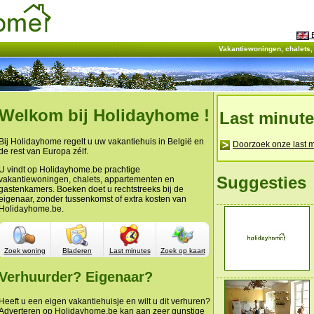
E
Vakantiewoningen, chalets
Welkom bij Holidayhome !
Last minut
Bij Holidayhome regelt u uw vakantiehuis in België en
Doorzoek onze last m
de rest van Europa zélf.
U vindt op Holidayhome.be prachtige
Suggesties
vakantiewoningen, chalets, appartementen en
gastenkamers. Boeken doet u rechtstreeks bij de
eigenaar, zonder tussenkomst of extra kosten van
Holidayhome.be.
Zoek woning
Bladeren
Last minutes
Zoek op kaart
Verhuurder? Eigenaar?
Heeft u een eigen vakantiehuisje en wilt u dit verhuren?
Adverteren op Holidayhome.be kan aan zeer gunstige