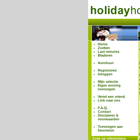
Home
Zoeken
Last minutes
Bladeren
Autohuur
Registreren
Inloggen
Mijn selectie
Eigen woning
toevoegen
Vertel een vriend
Link naar ons
F.A.Q.
Contact
Disclaimer &
voorwaarden
Toevoegen aan
favorieten
Zoek op referentienr.