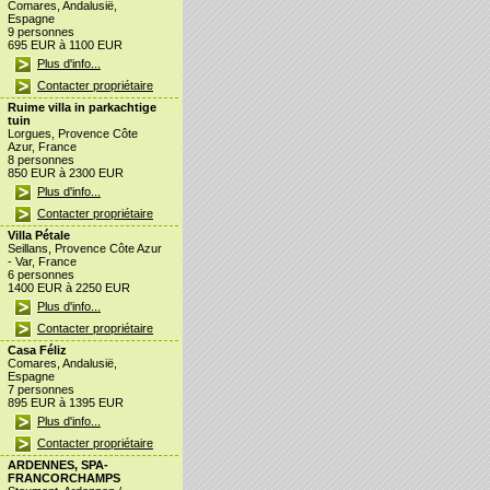
Comares, Andalusië,
Espagne
9 personnes
695 EUR à 1100 EUR
Plus d'info...
Contacter propriétaire
Ruime villa in parkachtige
tuin
Lorgues, Provence Côte
Azur, France
8 personnes
850 EUR à 2300 EUR
Plus d'info...
Contacter propriétaire
Villa Pétale
Seillans, Provence Côte Azur
- Var, France
6 personnes
1400 EUR à 2250 EUR
Plus d'info...
Contacter propriétaire
Casa Féliz
Comares, Andalusië,
Espagne
7 personnes
895 EUR à 1395 EUR
Plus d'info...
Contacter propriétaire
ARDENNES, SPA-
FRANCORCHAMPS