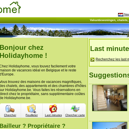
Ned
Vakantiewoningen, chalets
Bonjour chez
Last minut
Holidayhome !
Recherchez les last 
Chez Holidayhome, vous touvez facilement votre
maison de vacances idéal en Belgique et le reste
Suggestion
d'Europe.
Vous trouvez des maisons de vacances magnifiques,
des chalets, des appartements et des chambres d'hôtes
sur Holidayhome.be. Vous faites les réservations en
direct chez le propriétaire, sans supplémentaire coûtes
de Holidayhome.be.
Chercher
Feuilleter
Last minutes
Chercher carte
Bailleur ? Propriétaire ?