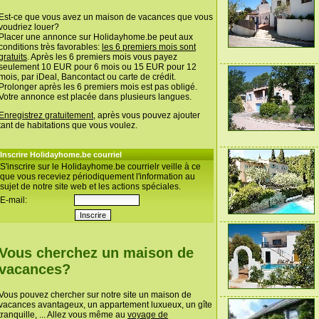
Est-ce que vous avez un maison de vacances que vous
voudriez louer?
Placer une annonce sur Holidayhome.be peut aux
conditions très favorables:
les 6 premiers mois sont
gratuits
. Après les 6 premiers mois vous payez
seulement 10 EUR pour 6 mois ou 15 EUR pour 12
mois, par iDeal, Bancontact ou carte de crédit.
Prolonger après les 6 premiers mois est pas obligé.
Votre annonce est placée dans plusieurs langues.
Enregistrez gratuitement
, après vous pouvez ajouter
tant de habitations que vous voulez.
Inscrire Holidayhome.be courriel
S'inscrire sur le Holidayhome.be courrielr veille à ce
que vous receviez périodiquement l'information au
sujet de notre site web et les actions spéciales.
E-mail:
Vous cherchez un maison de
vacances?
Vous pouvez chercher sur notre site un maison de
vacances avantageux, un appartement luxueux, un gîte
tranquille, ... Allez vous même au
voyage de