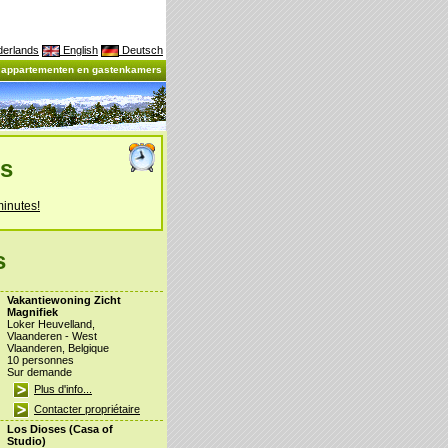
erlands
English
Deutsch
, appartementen en gastenkamers
es
minutes!
s
Vakantiewoning Zicht
Magnifiek
Loker Heuvelland,
Vlaanderen - West
Vlaanderen, Belgique
10 personnes
Sur demande
Plus d'info...
Contacter propriétaire
Los Dioses (Casa of
Studio)