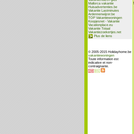
Mallorca vakantie
Huisadvertenties.be
Vakantie Lastminutes
Ardennenwijzer.be
TOP Vakantiewoningen
Koopjesnet - Vakantie
Vacationplace.eu
Vakantie Totaal
Vakantiezoekertjes.net
Plus de liens
© 2005-2015 Holidayhome.be
vakantiewoningen
Toute information est
indicative et non-
contraignante.