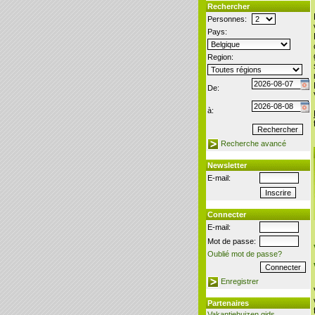
Rechercher
Personnes:
Pays:
Region:
De:
à:
Recherche avancé
Newsletter
E-mail:
Connecter
E-mail:
Mot de passe:
Oublié mot de passe?
Enregistrer
Partenaires
Vakantiehuizen gids