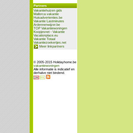
Partners
Vakantiehuizen gids
Mallorca vakantie
Huisadvertenties.be
Vakantie Lastminutes
Ardennenwijzer.be
TOP Vakantiewoningen
Koopjesnet - Vakantie
Vacationplace.eu
Vakantie Totaal
Vakantiezoekertjes.net
Meer linkpartners
© 2005-2015 Holidayhome.be
vakantiewoningen
Alle informatie is indicatief en
derhalve niet bindend.