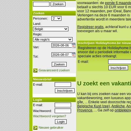
voorwaarden: de
eerste 6 maanden
betaalt u slechts 10 EUR voor 6
voor 12 maanden, per iDeal, Banco
Zoeken
Verlengen na deze 6 maanden is n
Personen:
advertentie wordt in meerdere tal
Land:
Registreer gratis
, achteraf kunt u
toevoegen als u maar wil.
Regio:
Inschrijven Holidayhome.be nieuw
Van:
Registreren op de Holidayhome.b
ervoor dat u periodiek informatie
speciale acties ontvangt.
Tot:
E-mail:
Geavanceerd zoeken
Nieuwsbrief
U zoekt een vakan
E-mail:
U kan bij ons zoeken naar een vo
vakantiewoning, een luxueus appa
Login
gîte, ... Enkele veel doorzochte re
E-mail:
Belgische Kust (zee)
,
Ardèche
,
An
Provence
, ... Ga zelf op
ontdekkin
Wachtwoord:
Wachtwoord vergeten?
Nieuwe gebruiker