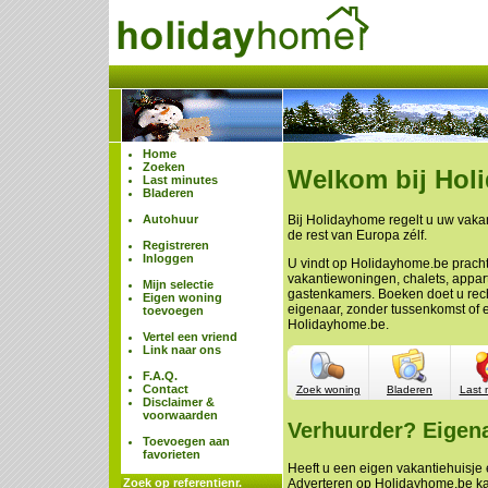
Home
Zoeken
Welkom bij Hol
Last minutes
Bladeren
Autohuur
Bij Holidayhome regelt u uw vakan
de rest van Europa zélf.
Registreren
Inloggen
U vindt op Holidayhome.be prach
vakantiewoningen, chalets, appa
Mijn selectie
gastenkamers. Boeken doet u rech
Eigen woning
eigenaar, zonder tussenkomst of 
toevoegen
Holidayhome.be.
Vertel een vriend
Link naar ons
F.A.Q.
Contact
Zoek woning
Bladeren
Last 
Disclaimer &
voorwaarden
Verhuurder? Eigen
Toevoegen aan
favorieten
Heeft u een eigen vakantiehuisje e
Zoek op referentienr.
Adverteren op Holidayhome.be ka