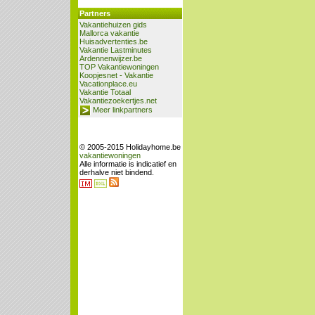
Partners
Vakantiehuizen gids
Mallorca vakantie
Huisadvertenties.be
Vakantie Lastminutes
Ardennenwijzer.be
TOP Vakantiewoningen
Koopjesnet - Vakantie
Vacationplace.eu
Vakantie Totaal
Vakantiezoekertjes.net
Meer linkpartners
© 2005-2015 Holidayhome.be
vakantiewoningen
Alle informatie is indicatief en
derhalve niet bindend.