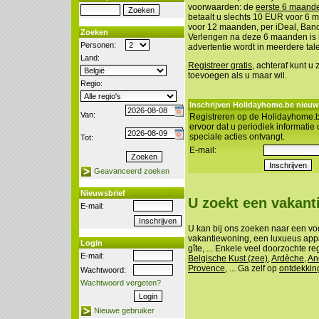
voorwaarden: de
eerste 6 maanden
betaalt u slechts 10 EUR voor 6
voor 12 maanden, per iDeal, Banco
Zoeken
Verlengen na deze 6 maanden is n
Personen:
advertentie wordt in meerdere tal
Land:
Registreer gratis
, achteraf kunt u
toevoegen als u maar wil.
Regio:
Inschrijven Holidayhome.be nieuw
Van:
Registreren op de Holidayhome.b
ervoor dat u periodiek informatie
speciale acties ontvangt.
Tot:
E-mail:
Geavanceerd zoeken
Nieuwsbrief
U zoekt een vakan
E-mail:
U kan bij ons zoeken naar een vo
vakantiewoning, een luxueus appa
Login
gîte, ... Enkele veel doorzochte re
E-mail:
Belgische Kust (zee)
,
Ardèche
,
An
Provence
, ... Ga zelf op
ontdekkin
Wachtwoord:
Wachtwoord vergeten?
Nieuwe gebruiker