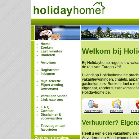
Home
Zoeken
Welkom bij Hol
Last minutes
Bladeren
Autohuur
Bij Holidayhome regelt u uw vakan
de rest van Europa zélf.
Registreren
Inloggen
U vindt op Holidayhome.be prach
vakantiewoningen, chalets, appa
Mijn selectie
gastenkamers. Boeken doet u rech
Eigen woning
eigenaar, zonder tussenkomst of 
toevoegen
Holidayhome.be.
Vertel een vriend
Link naar ons
F.A.Q.
Contact
Zoek woning
Bladeren
Last 
Disclaimer &
voorwaarden
Verhuurder? Eigen
Toevoegen aan
favorieten
Heeft u een eigen vakantiehuisje e
Zoek op referentienr.
Adverteren op Holidayhome.be ka