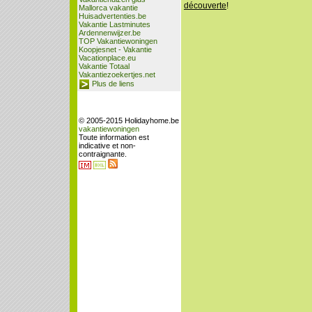
découverte
!
Mallorca vakantie
Huisadvertenties.be
Vakantie Lastminutes
Ardennenwijzer.be
TOP Vakantiewoningen
Koopjesnet - Vakantie
Vacationplace.eu
Vakantie Totaal
Vakantiezoekertjes.net
Plus de liens
© 2005-2015 Holidayhome.be
vakantiewoningen
Toute information est
indicative et non-
contraignante.