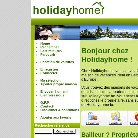
Home
Rechercher
Bonjour chez
Last minutes
Parcourir
Holidayhome !
Location de voitures
Enregistrer
Chez Holidayhome, vous touvez f
Connecter
maison de vacances idéal en Belgi
d'Europe.
Ma sélection
Ajouter propre maison
Vous trouvez des maisons de vac
Envoyer à un ami
des chalets, des appartements et
Lien vers nous
sur Holidayhome.be. Vous faites l
direct chez le propriétaire, sans 
Q.F.P.
de Holidayhome.be.
Contact
Disclaimer & conditions
Ajouter aux favoris
Chercher
Feuilleter
Last 
Rechercher référence
Bailleur ? Propriéta