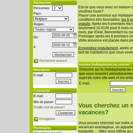
Rechercher
Est-ce que vous avez un maison 
Personnes:
voudriez louer?
Pays:
Placer une annonce sur Holidayh
conditions très favorables:
les 6 p
gratuits
. Après les 6 premiers mo
Region:
seulement 10 EUR pour 6 mois o
mois, par iDeal, Bancontact ou car
Prolonger après les 6 premiers mo
De:
Votre annonce est placée dans pl
à:
Enregistrez gratuitement
, après v
tant de habitations que vous voul
Recherche avancé
Inscrire Holidayhome.be courriel
S'inscrire sur le Holidayhome.be c
Newsletter
que vous receviez périodiquement
E-mail:
sujet de notre site web et les acti
E-mail:
Connecter
E-mail:
Mot de passe:
Vous cherchez un 
Oublié mot de passe?
vacances?
Enregistrer
Vous pouvez chercher sur notre s
vacances avantageux, un apparte
Partenaires
tranquille, ... Allez vous même au
Vakantiehuizen gids