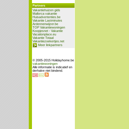
Partners
Vakantiehuizen gids
Mallorca vakantie
Huisadvertenties.be
Vakantie Lastminutes
Ardennenwijzer.be
TOP Vakantiewoningen
Koopjesnet - Vakantie
Vacationplace.eu
Vakantie Totaal
Vakantiezoekertjes.net
Meer linkpartners
© 2005-2015 Holidayhome.be
vakantiewoningen
Alle informatie is indicatief en
derhalve niet bindend.