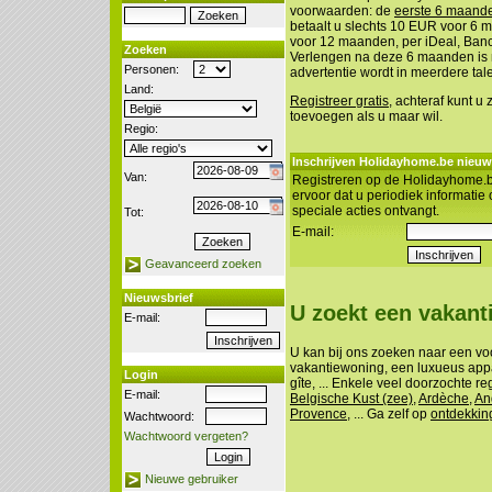
voorwaarden: de
eerste 6 maanden
betaalt u slechts 10 EUR voor 6
voor 12 maanden, per iDeal, Banco
Zoeken
Verlengen na deze 6 maanden is n
Personen:
advertentie wordt in meerdere tal
Land:
Registreer gratis
, achteraf kunt u
toevoegen als u maar wil.
Regio:
Inschrijven Holidayhome.be nieuw
Van:
Registreren op de Holidayhome.b
ervoor dat u periodiek informatie
speciale acties ontvangt.
Tot:
E-mail:
Geavanceerd zoeken
Nieuwsbrief
U zoekt een vakan
E-mail:
U kan bij ons zoeken naar een vo
vakantiewoning, een luxueus appa
Login
gîte, ... Enkele veel doorzochte re
E-mail:
Belgische Kust (zee)
,
Ardèche
,
An
Provence
, ... Ga zelf op
ontdekkin
Wachtwoord:
Wachtwoord vergeten?
Nieuwe gebruiker