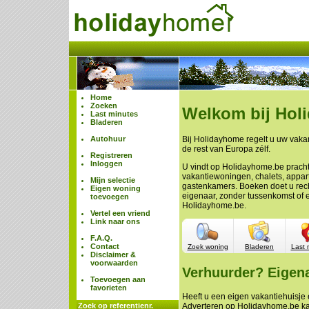
Home
Zoeken
Welkom bij Hol
Last minutes
Bladeren
Autohuur
Bij Holidayhome regelt u uw vakan
de rest van Europa zélf.
Registreren
Inloggen
U vindt op Holidayhome.be prach
vakantiewoningen, chalets, appa
Mijn selectie
gastenkamers. Boeken doet u rech
Eigen woning
eigenaar, zonder tussenkomst of 
toevoegen
Holidayhome.be.
Vertel een vriend
Link naar ons
F.A.Q.
Contact
Zoek woning
Bladeren
Last 
Disclaimer &
voorwaarden
Verhuurder? Eigen
Toevoegen aan
favorieten
Heeft u een eigen vakantiehuisje e
Zoek op referentienr.
Adverteren op Holidayhome.be ka